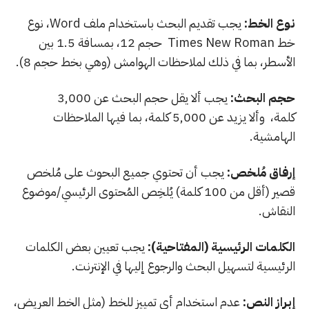
نوع الخط:
يجب تقديم البحث باستخدام ملف Word، نوع
خط Times New Roman حجم 12، بمسافة 1.5 بين
الأسطر، بما في ذلك لملاحظات الهوامش (وهي بخط حجم 8).
حجم البحث:
يجب ألا يقل حجم البحث عن 3,000
كلمة، وألا يزيد عن 5,000 كلمة، بما فيها الملاحظات
الهامشية.
إرفاق مُلخص:
يجب أن تحتوي جميع البحوث على مُلخص
قصير (أقل من 100 كلمة) يُلخِص المُحتوى الرئيسي/موضوع
النقاش.
الكلمات الرئيسية (المفتاحية):
يجب تعيين بعض الكلمات
الرئيسية لتسهيل البحث والرجوع إليها في الإنترنت.
إبراز النص:
عدم استخدام أي تمييز للخط (مثل الخط العريض،