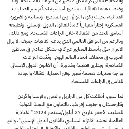
والمُحافظة على كرامة كل مُـتضرر من النزاعات المُسلحة. وقد
وضعت هذه الاتفاقيات مبادئ أساسية تحكُم سير العمليات
العدائية، بحيث يكون التوازُن بين المبادئ الإنسانية والضرورة
العسكرية إطاراً معيارياً كاملاً للقانون الدولي الإنساني، وتطبيقه
أساسي للحد من المُعاناة خلال النزاعات المُسلحة. ومع ذلك،
وبالرغم من التوافق العالمي الذي يدعم اتفاقيات جنيف، لا يزال
الالتزام حتى بأبسط المعايير غير كافٍ بشكل صادم في مناطق
الحروب في مختلف أنحاء العالم اليوم. وتُـثبت النزاعات
المُعاصرة، وبطرق فظيعة ومُدمِرة، أن القانون الدولي الإنساني
يواجه تحديات ضخمة تُعيق توفير الحماية الفعّالة والجادة
للناس في النزاعات المُسلحة.
لما سبق، أطلقت كل من البرازيل والصين وفرنسا والأردن
وكازخستان و جنوب إفريقيا، بالتعاون مع اللجنة الدولية
للصليب الأحمر بتاريخ 27 أيلول/سبتمبر 2024 "المُبادرة
العالمية لحشد الالتزام السياسي بالقانون الدولي الإنساني"، والتي
تسعى إلى ترسيخ الواجب القانوني والأخلاقي في احترام القانون