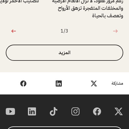
رغم مرور عقود، لا تزال الألغام الأرضية
للصليب الأحمر لولاية
والمخلفات المتفجرة تزهق الأرواح
وتعصف بالحياة
1/3
1 من 3
المزيد
مشاركة