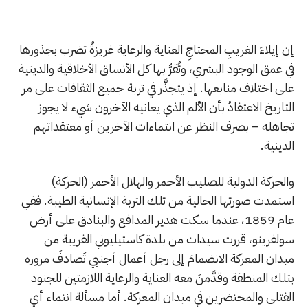
إن إيلاءَ الغريبِ المحتاجِ العناية والرعاية غريزةٌ تضرب بجذورها
في عمق الوجود البشري، وتُقرُّ بها كل الأنساق الأخلاقية والدينية
على اختلاف منابعها. إذ يتجذَّر في تربة جميع الثقافات على مر
التاريخ الاعتقادُ بأن الألم الذي يعانيه الآخرون شيء لا يجوز
تجاهله – بصرف النظر عن انتماءات الآخرين أو معتقداتهم
الدينية.
والحركة الدولية للصليب الأحمر والهلال الأحمر (الحركة)
استمدت صورتها الحالية من تلك التربة الإنسانية الطيبة. ففي
عام 1859، عندما سكت هدير المدافع والبنادق على أرض
سولفرينو، قررت سيدات من بلدة كاستيليوني القريبة من
ميدان المعركة الانضمامَ إلى رجل أعمال أجنبي تَصادفَ مروره
بتلك المنطقة وقدَّمنَ معه العناية والرعاية اللازمتين للجنود
القتلى والمحتضرين في ميدان المعركة. أما مسألة انتماء أي