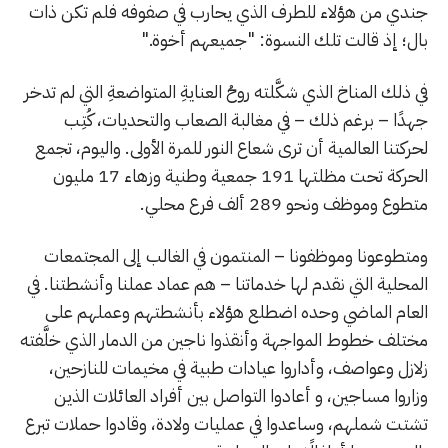
جندي من هؤلاء للطرف الذي يحارب في صفوفه فلم تكن ذات
بال؛ إذ قالت تلك النسوة: "جميعهم أخوة."
في ذلك المناخ الذي شكَّلته روحُ العنايةِ المتواضعةِ التي لم تدخر
جهدًا – برغم ذلك – في مغالبة الصعاب والتحديات، كُتِب
لحركتنا العالمية أن ترى شعاع النور للمرة الأولى. واليوم، تجمع
الحركة تحت مظلتها 191 جمعية وطنية وزهاء 17 مليون
متطوع وموظف ونحو 289 ألف فرع محلي.
ومتطوعونا وموظفونا – المنتمون في الغالب إلى المجتمعات
المحلية التي نقدم لها خدماتنا – هم عماد عملنا وأنشطتنا. في
العام الماضي وحده اضطلع هؤلاء بأنشطتهم وعملهم على
مختلف خطوط المواجهة وأنقذوا ناجين من الدمار الذي خلَّفته
زلازل وعواصف، وأداروا عيادات طبية في مخيمات للنازحين،
وزاروا مساجين، و أعادوا التواصل بين أفراد العائلات الذين
تشتت شملهم، وساعدوا في عمليات ولادة، وقادوا حملات تبرع