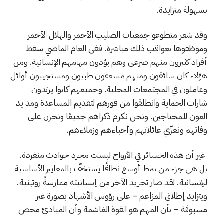
بسهولة متزايدة.
وقد شعر متطوعو جمعيات الصليب الأحمر والهلال الأحمر
وموظفوها بعواقب ذلك مباشرة. ففي العام الماضي سقط
أفراد كثيرون منهم صرعى وهم يؤدون مهامهم الإنسانية. ومن
هؤلاء كان سائقون ومنهم مسعفون طبيون ومستجيبون أوائل
وعاملون في المجتمعات المحلية. وجميعهم كانوا يرتدون
شارات الحماية وانطلقوا من فورهم لتقديم المساعدة ومد يد
العون للمحتاجين. ونحن نكرم ذكراهم جميعًا ونحزن على
وفاتهم ونعزّي عائلاتهم وأحباءهم وزملاءهم.
غير أن هذه الخسائر في الأرواح ليست مجرد حوادث منفردة.
بل هي جزء من نمط أوسع نطاقًا يستخفّ بالمعايير الأساسية
للإنسانية. لقد صار تجريد الآخر من إنسانيته ممارسةٌ روتينية.
ويتزايد إطلاق المزاعم – على رؤوس الأشهاد بصورة غير
مسبوقة – بأن المهم هو القوة الغاشمة وأن المبادئ محض