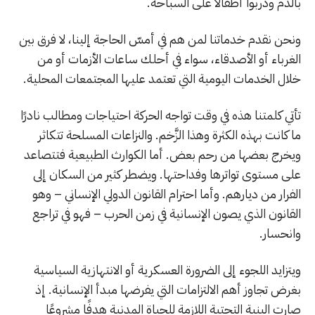
بالدم ودربوا أطفالًا على السباحة.
ونحن نقدم خدماتنا لمن هم في أمسّ الحاجة إلينا، لا فرق بين
الغرباء أو الأصدقاء، سواء في أحلك ساعات الأزمات أو من
خلال الخدمات اليومية التي تعتمد عليها المجتمعات المحلية.
تأتي كلمتنا هذه في وقت تواجه الحركة احتياجات ومطالب نادرًا
ما كانت بهذه الكثرة وهذا الزَّخم. والنزاعات المسلحة تتكاثر
ويخرج بعضها من رحم بعض. أما الكوارث الطبيعية فتتصاعد
على مستوى تواترها وفداحتها. ويضطر كثير من السكان إلى
الفرار من ديارهم. وأما احترام القانون الدولي الإنساني – وهو
القانون الذي يصون الإنسانية في زمن الحرب – فهو في تراجع
وانحسار.
ويتزايد اللجوء إلى الضرورة العسكرية أو الانتهازية السياسية
بغرض تجاوز أهم الالتزامات التي يفرضها مبدأ الإنسانية. إذ
صارت البنية التحتية اللازمة للحياة المدنية هدفًا مشروعًا