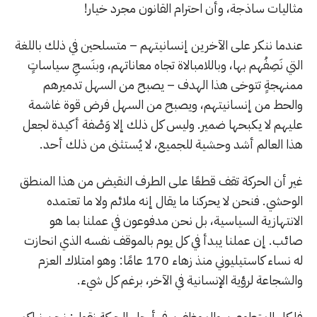
مثاليات ساذجة، وأن احترام القانون مجرد خيار!
عندما ننكر على الآخرين إنسانيتهم – متسلحين في ذلك باللغة
التي نَصِفُهم بها، وباللامبالاة تجاه معاناتهم، وبنَسجِ سياساتٍ
ممنهجةٍ تتوخى هذا الهدف – يصبح من السهل تدميرهم
والحط من إنسانيتهم، ويصبح من السهل فرض قوة غاشمة
عليهم لا يكبحها ضمير. وليس كل ذلك إلا وَصْفة أكيدة لجعل
هذا العالم أشد وحشية للجميع، لا يُستثنى من ذلك أحد.
غير أن الحركة تقف قطعًا على الطرف النقيض من هذا المنطق
الوحشي. فنحن لا يحركنا ما يقال إنه ملائم ولا ما تعتمده
الانتهازية السياسية، بل نحن مدفوعون في عملنا بما هو
صائب. إن عملنا يبدأ في كل يوم بالموقف نفسه الذي انحازت
له نساء كاستيليوني منذ زهاء 170 عامًا: وهو امتلاك العزم
والشجاعة لرؤية الإنسانية في الآخر، برغم كل شيء.
فلكل المتطوعين والموظفين في أرجاء الحركة نقول: نحن نراكم،