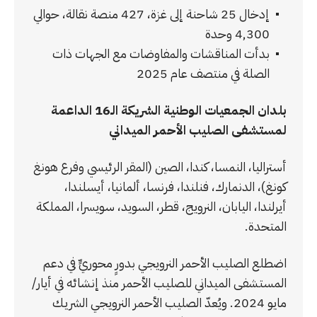
إدخال 25 شاحنة إلى غزة، 427 منصة نقالة، حوالي
4,300 وحدة
بدأت المناقشات والمفاوضات مع الجهات ذات
الصلة في منتصف عام 2025
بلدان الجمعيات الوطنية الشريكة الـ16 الداعمة
لمستشفى الصليب الأحمر الميداني
أستراليا، النمسا، كندا، الصين (المقر الرئيسي وفرع هونغ
كونغ)، الدنمارك، فنلندا، فرنسا، ألمانيا، أيسلندا،
أيرلندا، اليابان، النرويج، قطر، السويد، سويسرا، المملكة
المتحدة.
اضطلع الصليب الأحمر النرويجي بدورٍ محوريٍّ في دعم
المستشفى الميداني للصليب الأحمر منذ إنشائه في أيار/
مايو 2024. ويُعدّ الصليب الأحمر النرويجي الشريك