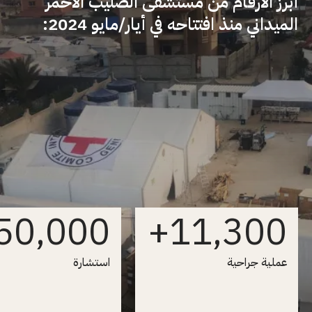
أبرز الأرقام من مستشفى الصليب الأحمر
الميداني منذ افتتاحه في أيار/مايو 2024:
50,000+
11,300+
عملية جراحية
استشارة