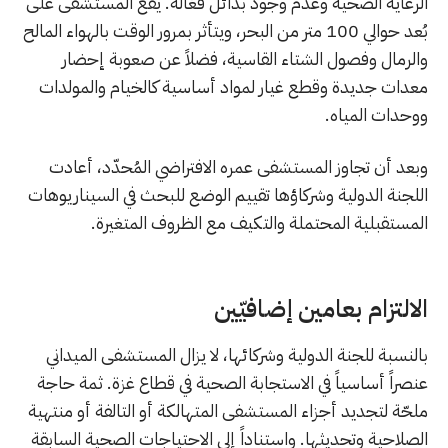
الرعاية الصحية وعدم وجود بدائل فعّالة. يقع المستشفى على
بُعد حوالي 100 متر من البحر، ويتأثر بمرور الوقت بالهواء المالح
والرمال وفصول الشتاء القاسية، فضلاً عن صعوبة إحضار
معدات جديدة وقطع غيار لمواد أساسية كالخيام والمولدات
ووحدات المياه.
وبعد أن تجاوز المستشفى عمره الافتراضي المُحدّد، أعادت
اللجنة الدولية وشركاؤها تقييم الوضع للبحث في السيناريوهات
المستقبلية المحتملة والتكيف مع الظروف المتغيرة.
الالتزام بعامين إضافيّين
بالنسبة للجنة الدولية وشركائها، لا يزال المستشفى الميداني
عنصراً أساسياً في الاستجابة الصحية في قطاع غزة. ثمة حاجة
ملحّة لتجديد أجزاء المستشفى المتهالكة أو التالفة أو منتهية
الصلاحية وتحديثها. واستناداً إلى الاحتياجات الصحية السابقة