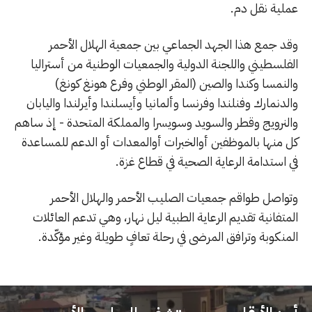
عملية نقل دم.
وقد جمع هذا الجهد الجماعي بين جمعية الهلال الأحمر
الفلسطيني واللجنة الدولية والجمعيات الوطنية من أستراليا
والنمسا وكندا والصين (المقر الوطني وفرع هونغ كونغ)
والدنمارك وفنلندا وفرنسا وألمانيا وأيسلندا وأيرلندا واليابان
والنرويج وقطر والسويد وسويسرا والمملكة المتحدة - إذ ساهم
كل منها بالموظفين أوالخبرات أوالمعدات أو الدعم للمساعدة
في استدامة الرعاية الصحية في قطاع غزة.
وتواصل طواقم جمعيات الصليب الأحمر والهلال الأحمر
المتفانية تقديم الرعاية الطبية ليل نهار، وهي تدعم العائلات
المنكوبة وترافق المرضى في رحلة تعافٍ طويلة وغير مؤكّدة.