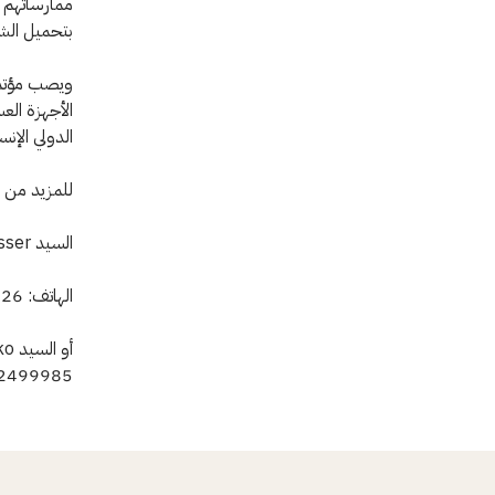
ممارساتهم و
بتحميل الشر
ويصب مؤتمر
الأجهزة الع
الدولي الإنس
للمزيد من ا
السيد Vincent Lusser, مقر اللجنة الدولية جنيف,
الهاتف: 41227302426++ أو ++41792173264
499985++