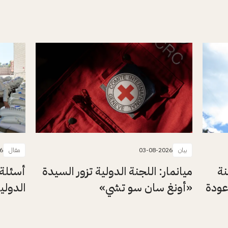
بيان
03-08-2026
مقال
6
نة
ميانمار: اللجنة الدولية تزور السيدة
أسئلة 
عودة
«أونغ سان سو تشي»
الدولي