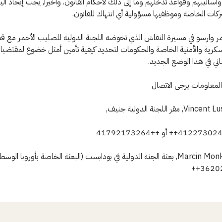
أساليبهم وقواعد تدخلهم وما إلى ذلك لأحكام القانون. وأخيراً, يجب إيجاد آل
كات الخاصة وموظفيها مسؤولية أي انتهاك للقانون.
 وارسو في مسيرة النقاش الذي تخوضه اللجنة الدولية للصليب الأحمر مع ق
سكرية والأمنية الخاصة والحكومات لتحديد كيفية تأمين أمثل خضوع لمقتضيات
اني في هذا الوضع الجديد.
لمعلومات يرجى الاتصال
أو السيد Marcin Monko, بعثة الجنة الدولية في بودابست (البعثة الخاصة بأوروبا ال
36202