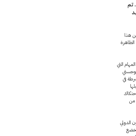
 تم
د
ن هذا
 الظاهرة
مهام التي
للوجستي
رطة في
لها
حتكاك
 من
ن الدولي
 تخضع