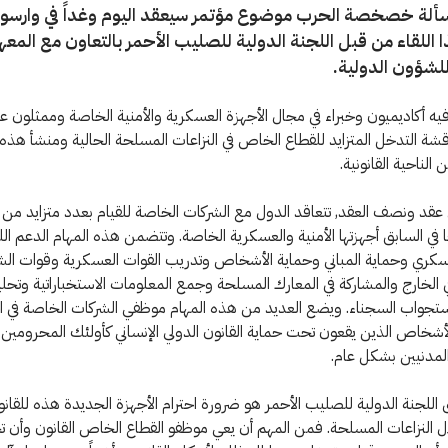
لة خصخصة الحرب موضوع مؤتمر سيعقد اليوم وغداً في وارسو.
 اللقاء من قبل اللجنة الدولية للصليب الأحمر بالتعاون مع المعه
للشؤون الدولية.
 أكاديميون وخبراء في مجال الأجهزة العسكرية والأمنية الخاصة وممثلون ع
قشة التدخل المتزايد للقطاع الخاص في النزاعات المسلحة الحالية ومنشأ هذه
 الناحية القانونية.
عقد ونصف العقد, تتعاقد الدول مع الشركات الخاصة للقيام بعدد متزايد من ال
 في السابق أجهزتها الأمنية والعسكرية الخاصة. وتتضمن هذه المهام الدعم ا
عسكري وحماية المباني وحماية الأشخاص وتدريب القوات العسكرية وقوات الش
ي الخارج والمشاركة في المعارك المسلحة وجمع المعلومات الاستخباراتية وتحلي
ستجواب السجناء. ويضع العديد من هذه المهام موظفي الشركات الخاصة في ا
أشخاص الذين يقعون تحت حماية القانون الدولي الإنساني كأولئك المحرومين
المدنيين بشكل عام.
ق اللجنة الدولية للصليب الأحمر هو ضرورة احترام الأجهزة الجديدة هذه للقانو
ال النزاعات المسلحة. فمن المهم أن يعي موظفو القطاع الخاص القانون وأن