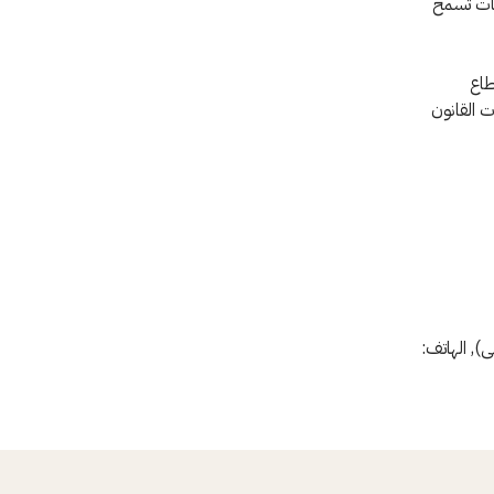
يات تسمح
طاع
 القانون
وسطى), الهاتف: