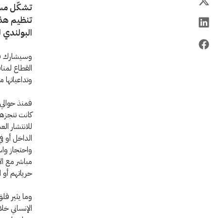
تشكّل مسأ
تنظيم هذا
البولندي 
وسيشارك فيه
القطاع لمنا
وتداعياتها من
فمنذ حوالي 
كانت تنجزها
للانتشار ال
الداخل أو ف
واحتجاز وا
مباشر مع ال
حرياتهم أو 
وما يثير قل
الإنساني خل