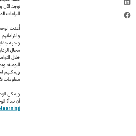
توجد الآن و
النزاعات ال
أُعدت الوحد
والتزاماتهم
واجهة جذابة
مجال الرعا
خلال التواص
اليومية؛ وي
ويمكنهم اس
معلومات تف
ويمكن الوصو
أن تبدأ؟ الو
learning