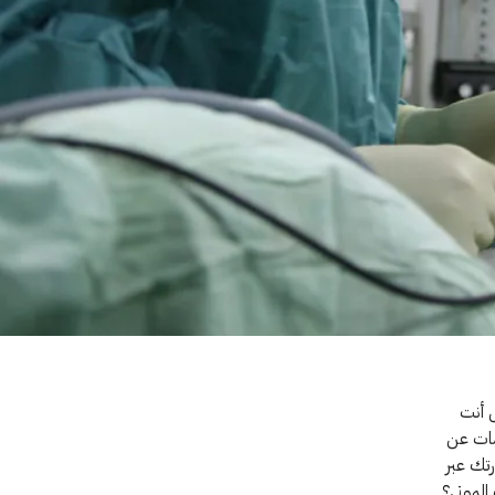
 أنت
مات عن
تك عبر
الموتى؟