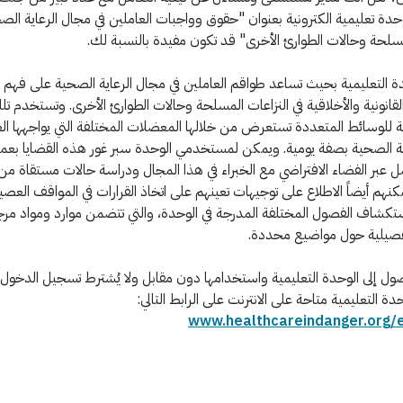
حدة تعليمية الكترونية بعنوان "حقوق وواجبات العاملين في مجال الرعاية الصحي
مسلحة وحالات الطوارئ الأخرى" قد تكون مفيدة بالنسبة لك.
ة التعليمية بحيث تساعد طواقم العاملين في مجال الرعاية الصحية على فهم
 القانونية والأخلاقية في النزاعات المسلحة وحالات الطوارئ الأخرى. وتستخدم ت
 للوسائط المتعددة تستعرض من خلالها المعضلات المختلفة التي يواجهها الع
ية الصحية بصفة يومية. ويمكن لمستخدمي الوحدة سبر غور هذه القضايا بعمق
ل عبر الفضاء الافتراضي مع الخبراء في هذا المجال ودراسة حالات مستقاة من 
مكنهم أيضاً الاطلاع على توجيهات تعينهم على اتخاذ القرارات في المواقف العصيب
تكشاف الفصول المختلفة المدرجة في الوحدة، والتي تتضمن موارد ومواد مرج
صيلية حول مواضيع محددة.
ل إلى الوحدة التعليمية واستخدامها دون مقابل ولا يُشترط تسجيل الدخول.
حدة التعليمية متاحة على الانترنت على الرابط التالي:
www.healthcareindanger.org/e