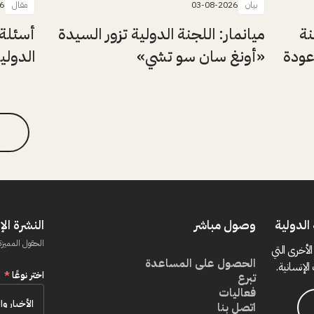
بيان
03-08-2026
مقال
6
نة
ميانمار: اللجنة الدولية تزور السيدة
أسئلة 
عودة
«أونغ سان سو تشي»
الدولي
الدولية
وصول مباشر
النشرة الإ
الحقول المميزة
الأخرى التي
الحصول على المساعدة
الإنسانية.
اختر نوعًا
*
تبرع
فعاليات
اتصل بنا