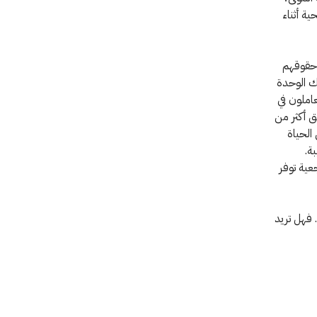
ة أثناء
 حقوقهم
لك الوحدة
املون في
 أكثر من
الحياة
ة.
عية توفر
 فهل تريد