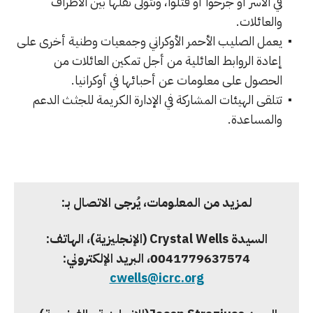
في الأسر أو جرحوا أو قتلوا، وتتولى نقلها بين الأطراف
والعائلات.
يعمل الصليب الأحمر الأوكراني وجمعيات وطنية أخرى على
إعادة الروابط العائلية من أجل تمكين العائلات من
الحصول على معلومات عن أحبائها في أوكرانيا.
تتلقى الهيئات المشاركة في الإدارة الكريمة للجثث الدعم
والمساعدة.
لمزيد من المعلومات، يُرجى الاتصال بـ:
السيدة
Crystal Wells
(الإنجليزية)، الهاتف:
‎0041779637574
، البريد الإلكتروني:
cwells@icrc.org