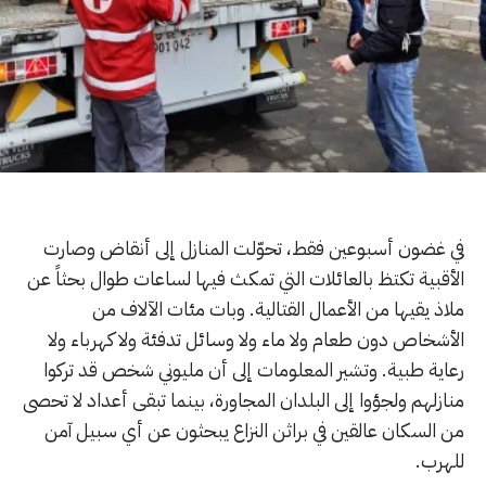
في غضون أسبوعين فقط، تحوّلت المنازل إلى أنقاض وصارت
الأقبية تكتظ بالعائلات التي تمكث فيها لساعات طوال بحثاً عن
ملاذ يقيها من الأعمال القتالية. وبات مئات الآلاف من
الأشخاص دون طعام ولا ماء ولا وسائل تدفئة ولا كهرباء ولا
رعاية طبية. وتشير المعلومات إلى أن مليوني شخص قد تركوا
منازلهم ولجؤوا إلى البلدان المجاورة، بينما تبقى أعداد لا تحصى
من السكان عالقين في براثن النزاع يبحثون عن أي سبيل آمن
للهرب.