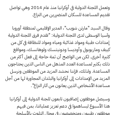
وتعمل اللجنة الدولية في أوكرانيا منذ عام 2014 وهي تواصل
تقديم المساعدة للسكان المتضررين من النزاع.
وقال السيد "مارتن شويب"، المدير الإقليمي لمنطقة أوروبا
وآسيا الوسطى لدى اللجنة الدولية: "تقدم فرق اللجنة الدولية
إمدادات طبية ومواد غذائية ومياه ومواد للنظافة في كل من
كييف وماريوبول وأوديسا ودونيتسك ولوهانسك، ومواقع
كثيرة أخرى. لكن من الواضح أن ثمة حاجة إلى فعل أكثر من
ذلك بكثير لمساعدة العدد المذهل من الناس الذين يحتاجون
المساعدة. ولذلك، فإننا نحشد المزيد من الموظفين ونرسل
المزيد من الإمدادات إلى أوكرانيا والبلدان المجاورة لها من أجل
مساعدة الأشخاص الذين يعانون من آثار النزاع".
وسيصل موظفون إضافيون تابعون للجنة الدولية إلى أوكرانيا
هذا الأسبوع ليساهموا في دعم تعزيز عملياتنا، بمن فيهم
موظفون طبيون ومتخصصون في مجال التلوث بالأسلحة