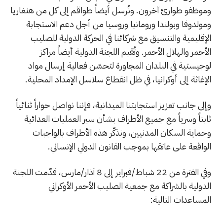
وموظفو طوارئ آخرون. ونُرسل أيضاً طواقم إلى كل من هنغاريا
ومولدوفا وبولندا ورومانيا وروسيا من أجل دعم الاستجابة
الإقليمية والتنسيق مع شركائنا في الحركة الدولية للصليب
الأحمر والهلال الأحمر. وتُقيم اللجنة الدولية أيضاً مراكز
لوجيستية في البلدان المجاورة لتحسّن فعالية إرسال مواد
الإغاثة إلى أوكرانيا، في ظل انقطاع سلاسل الإمداد المحلية.
وإلى جانب تعزيز استجابتنا الميدانية، فإننا نواصل حواراً ثنائياً
ثابتاً وسرياً مع جميع الأطراف بشأن سير العمليات العدائية
وحماية السكان المدنيين، ونذكّر هذه الأطراف بالواجبات
الواقعة على عاتقها بموجب القانون الدولي الإنساني.
وفي الفترة من 22 شباط/فبراير إلى 8 آذار/مارس، قدّمت اللجنة
الدولية بالشراكة مع جمعية الصليب الأحمر الأوكراني
المساعدات التالية: