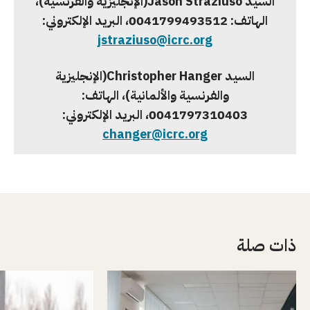
السيد
Jason Straziuso
(الإنجليزية والفرنسية)،
الهاتف:
‎0041799493512
، البريد الإلكتروني:
jstraziuso@icrc.org
السيد
Christopher Hanger
(الإنجليزية
والفرنسية والألمانية)، الهاتف:
‎0041797310403
، البريد الإلكتروني:
changer@icrc.org
ذات صلة