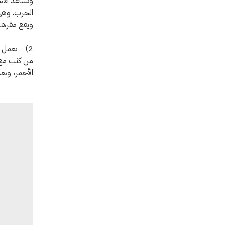
وتساعد الأش
ويقع مقرها في ج
من كثب مع ج
الأحمر، ون