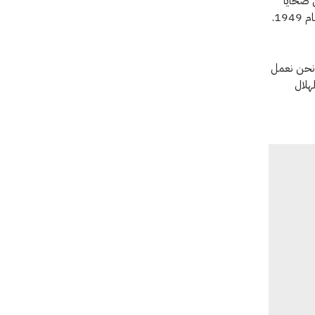
 ضحايا
الحرب. وهي منظمة محايدة ومستقلة وغير متحيزة، تستند مهمتها إلى اتفاقيات جنيف لعام 1949.
 2014 بفريق يضم أكثر من 600 موظف. ونحن نعمل
هلال
أوكرانيا.