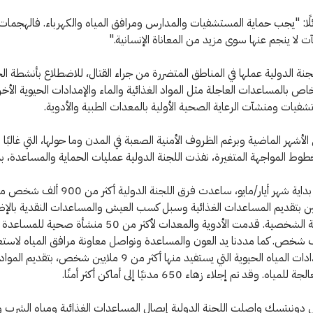
ًا: "يجب حماية المستشفيات والمدارس ومرافق المياه والكهرباء. فالهجمات
 لا ينجم عنها سوى مزيد من المعاناة الإنسانية."
نة الدولية عملها في المناطق المتضررة من جراء القتال، للاضطلاع بأنشطة ال
ص بالمساعدات العاجلة مثل المواد الغذائية والماء والإمدادات الحيوية الأخر
فيات ومنشآت الرعاية الصحية الأولية بالمعدات الطبية والأدوية.
أشهر الماضية وبرغم الظروف الأمنية الصعبة في المدن وما حولها، التي غالبًا 
وط المواجهة المتغيرة، نفذت اللجنة الدولية عمليات الحماية والمساعدة، بم
- منذ بداية شهر أيار/مايو، ساعدت فرق اللجنة الدولية أكثر من 900 أل
 بتقديم المساعدات الغذائية وسبل كسب العيش والمساعدات النقدية بالإضا
مواد النظافة الشخصية. قدمت الأدوية والمعدات لأكثر من 50 منشأة صحي
58 ألف شخص. كما مددنا يد العون والمساعدة ونواصل معاونة مرافق المياه لاستع
وصيانة إمدادات المياه الحيوية التي يستفيد منها أكثر من 9 ملايين شخص، 
ياه. وقد تم إجلاء زهاء 650 مدنيًا إلى أماكن أكثر أمنًا.
يتسك واصلت اللجنة الدولية إيصال المساعدات الغذائية ومياه الشرب وا