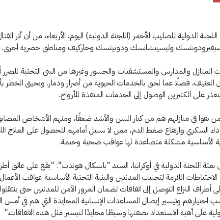
جنة الدولية للصليب الأحمر (اللجنة الدولية) اليوم، الأربعاء، من أن أثر القت
يفيرودونتسك وليسيتشانسك ودونيتسك وخاركيف ومناطق حضرية أخرى.
لمنازل والمدارس والمستشفيات والجسور وغيرها من البنى التحتية للضرر أو
 العنيف، فضلًا عما لحق بالخدمات الحيوية من أضرار ودمار. ويحيق الخطر بأ
تعذر على الكثيرين الوصول إلى الخدمات المنقذة للأرواح.
ن بقوا في منازلهم هم من كبار السن والأشد ضعفًا، ومنهم الأشخاص المصاب
اء السكري وارتفاع ضغط الدم، ممن لا سبيل أمامهم للحصول على العلاج اللا
ة الأساسية مشكلة متصاعدة لها عواقب صحية وخيمة.
عثة اللجنة الدولية في أوكرانيا، السيد "باسكال هوندت": "يقع على عاتق أطرا
الاحتياطات اللازمة لتجنيب المدنيين والبنية التحتية الأساسية عواقب الأعمال ا
 أطراف النزاع التوصل إلى اتفاقات لضمان المرور الآمن للمدنيين حتى ينتقلوا 
حسب اختيارهم وتيسير إيصال المساعدات الإنسانية المحايدة التي هم في أمس الح
ولية على أهبة الاستعداد بصفتها وسيطًا محايدًا لتيسير مثل هذه الاتفاقات."