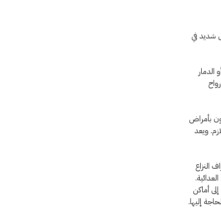
ال شديد في
 الدمار
رواح
ون بأمراض
زم. ويعد
ف النزاع
لعدائية.
إلى أماكن
اجة إليها.