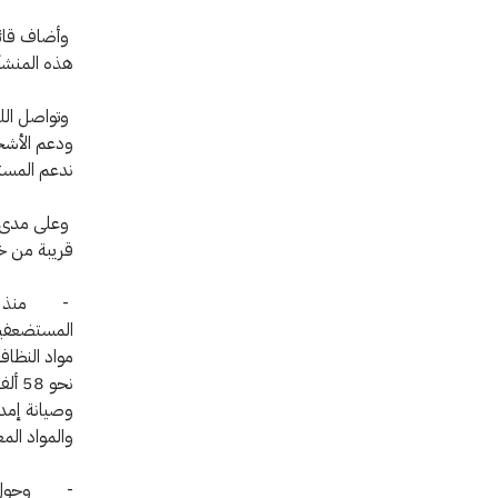
وأضاف قائل
هذه المنشآت
وتواصل اللج
ودعم الأشخا
ندعم المستش
وعلى مدى ال
قريبة من خط
المستضعفين
نحو 
والمواد المعالجة للم
- وحول دون