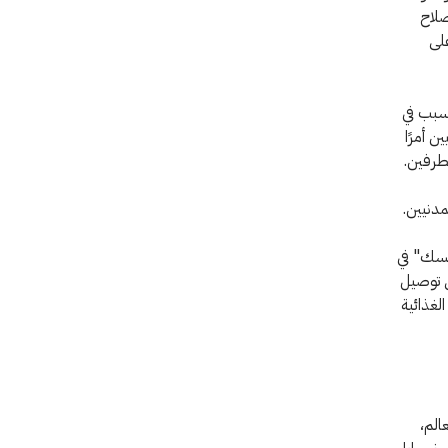
صلاح
على
سبب في
ن أمرًا
لطرفين.
دنيين.
نسك" في
ى توصيل
لغذائية
حاء العالم،