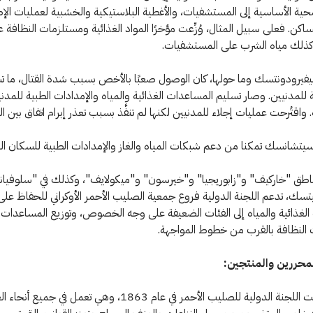
حية الأساسية إلى المستشفيات، والأغطية البلاستيكية والخشبية لعمليات الإ
ساكن. فعلى سبيل المثال، وُزِّعت مؤخرًا المواد الغذائية ومستلزمات النظافة 
وكذلك مياه الشرب على المستشفيات.
ودونتسك وما حولها، كان الوصول صعبًا بالأخص بسبب شدة القتال، ما ت
 للمدنيين. وصار تسليم المساعدات الغذائية والمياه والإمدادات الطبية للمدنيي
. واقتُرحت عمليات إجلاء للمدنيين لكنها لم تنفَّذ بسبب تعذر إبرام اتفاق بين ا
شانسك تمكنا من دعم شبكات المياه والغاز والإمدادات الطبية للسكان الم
 "خاركيف" و"زابوريجيا" و"خيرسون" و"ميكولايف"، وكذلك في "سلوفيا
سك، تدعم اللجنة الدولية فروع جمعية الصليب الأحمر الأوكراني للحفاظ عل
لغذائية والمياه إلى الفئات الضعيفة على وجه الخصوص، وتوزيع المساعدات ا
النظافة بالقرب من خطوط المواجهة.
محررين والمنتجين:
1) تأسست اللجنة الدولية للصليب الأحمر في عام 1863، وهي تعمل في جميع أن