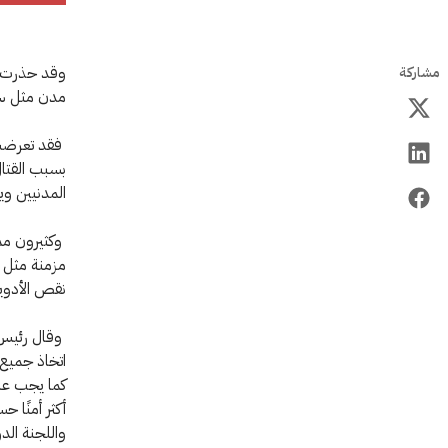
وقد حذرت الل
مشاركة
مدن مثل س
فقد تعرضت ا
بسبب القتال
المدنيين وي
وكثيرون مم
مزمنة مثل د
نقص الأدوي
وقال رئيس ب
اتخاذ جميع 
كما يجب على
أكثر أمنًا 
واللجنة الد