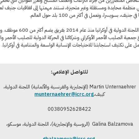
خاص المتضررين من جراء النزاعات والعنف المسلح وتعزز القوانين التي تحمي
نيف، بسويسرا، وتعمل في أكثر من 100 بلد حول العالم.
2) تعمل اللجنة الدولية في أوكرانيا منذ عام
معية الصليب الأحمر الأوكراني وشركائنا في الحركة الدولية للصليب الأحمر وال
عمل على تكثيف استجابتنا للاحتياجات الإنسانية الواسعة والمتنامية في 
للتواصل الإعلامي:
Martin Unternaehrer (الإنجليزية والفرنسية والألمانية) اللجنة الدولية،
كييف،
munternaehrer@icrc.org
00380952628422
Galina Balzamova (الروسية والإنجليزية)، اللجنة الدولية، موسكو،
gbalzamova@icrc.org