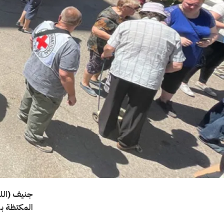
جنيف (اللج
المكتظة با