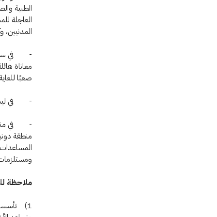
الطبية والص
العاجلة للم
المدنيين، 
- في سيفير
معاناة هائلة
صعبًا للغاية
- في ليسيت
- في مناطق
منطقة دونيت
المساعدات ا
ومستلزمات 
ملاحظة لل