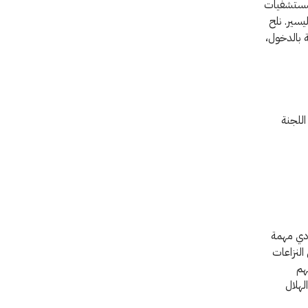
لمستشفيات
يسير. نلح
 بالدخول،
للجنة
ؤدي مهمة
ررين من النزاعات
هم
لهلال