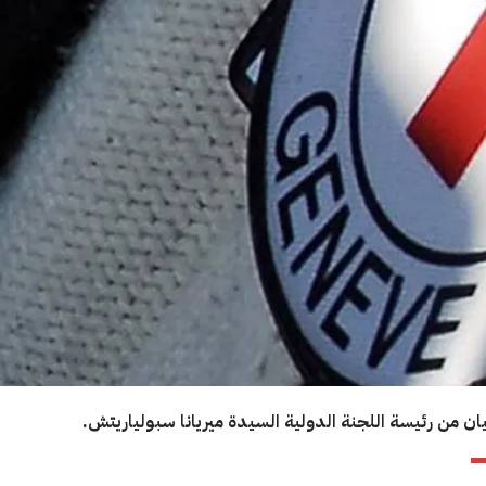
يان من رئيسة اللجنة الدولية السيدة ميريانا سبولياريتش.