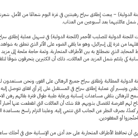
ة الدولية) – يبعث إطلاق سراح رهينتين في غزة اليوم شعاعًا من الأمل. شعرنا با
م شمل عائلتيهما بعد أسبوعين من العذاب.
للجنة الدولية للصليب الأحمر (اللجنة الدولية) في تسهيل عملية إطلاق سراح
هما من غزة إلى إسرائيل، وهو ما يلقي الضوء على الأثر الذي تنطق به شواهد 
 المحايد الذي نضطلع به بين الأطراف المتحاربة. وثمة حاجة ملحة إلى مزيد
نسانية كي يلتئم شمل المزيد من العائلات، ذلك أن الكثيرين يتحرقون شوقًا لتلق
ة الدولية المطالبة بإطلاق سراح جميع الرهائن على الفور، ونحن مستعدون لز
تبقين وتيسير أي عملية إطلاق سراح في المستقبل على إثر أي اتفاق تتوصل إليه 
ُسمح للرهائن بتلقي مساعدات إنسانية ورعاية طبية طوال فترة بقائهم رهن الاح
ح لهم الفرصة للاتصال بذويهم. فلا شك أن العائلات التي انقطعت عنها أخبار أحب
ر كمدًا، بصرف النظر عن الجانب التي تنتمي إليه. وعلينا التزام راسخ بمساعدة ا
احتُجزوا أو المفقودين.
 أن تحافظ الأطراف المتحاربة على حد أدنى من الإنسانية حتى في أحلك ساع