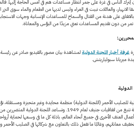
 يُترك الناس في غزة على جمر انتظار مساعدات هم في أمس الحاجة إليها. فا
 الانهيار، والعائلات تبيت في العراء وليس لديها من الطعام والماء سوى النزر ال
 بالاتفاق على هدنة من القتال والسماح للمساعدات الإنسانية وجهات الاستجابة
ر من دون تقديم المساعدات تعني مزيدًا من البؤس والمعاناة.
محررين:
رة
غرفة أخبار اللجنة الدولية
لمشاهدة بيان مصور بالفيديو صادر عن رئيسة ا
يدة ميريانا سبولياريتش.
الدولية
لية للصليب الأحمر (اللجنة الدولية) منظمة محايدة وغير متحيزة ومستقلة، ت
إنسانية بحتة تنبع من اتفاقيات جنيف لعام 1949. وتساعد اللجنة الدولية المتض
مال العنف الأخرى في جميع أنحاء العالم، باذلة كل ما في وسعها لحماية أرواح
خفيف معاناتهم، وغالبًا ما تفعل ذلك بالتعاون مع شركائها في الصليب الأحمر وا