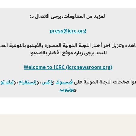
لمزيد من المعلومات، يرجى الاتصال بـ:
press@icrc.org
دة وتنزيل آخر أخبار اللجنة الدولية المصورة بالفيديو بالنوعية الص
للبث، يرجى زيارة موقع الأخبار بالفيديو:
Welcome to ICRC (icrcnewsroom.org)
عوا صفحات اللجنة الدولية على
فيسبوك
و
إكس
، و
إنستغرام
، و
تيك تو
و
يوتيوب