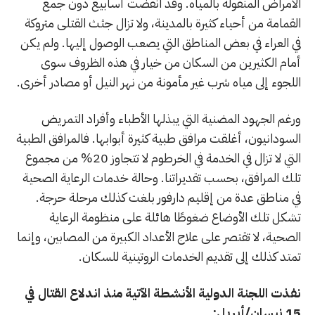
الأمراض المنقولة بالمياه. وقد انقضت أسابيع دون جمع
القمامة من أحياء كثيرة بالمدينة، ولا تزال جثث القتلى متروكة
في العراء في بعض المناطق التي يصعب الوصول إليها. ولم يكن
أمام الكثيرين من السكان من خيار في هذه الظروف سوى
اللجوء إلى مياه شرب غير مأمونة من نهر النيل أو مصادر أخرى.
ورغم الجهود المضنية التي يبذلها الأطباء وأفراد التمريض
السودانيون، أغلقت مرافق طبية كثيرة أبوابها. فالمرافق الطبية
التي لا تزال في الخدمة في الخرطوم لا تتجاوز 20% من مجموع
تلك المرافق، بحسب تقديراتنا. وحالة خدمات الرعاية الصحية
في مناطق عدة من إقليم دارفور بلغت كذلك مرحلة حرجة.
تشكل تلك الأوضاع ضغوطًا هائلة على منظومة الرعاية
الصحية، لا تقتصر على علاج الأعداد الكبيرة من المصابين، وإنما
تمتد كذلك إلى تقديم الخدمات الروتينية للسكان.
نفذت اللجنة الدولية الأنشطة الآتية منذ اندلاع القتال في
15 نيسان/أبريل: