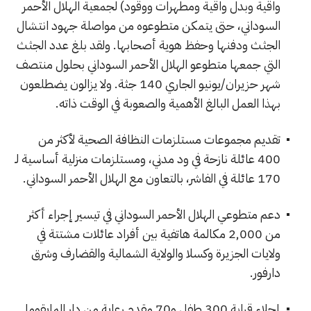
واقية وبدل واقية ومطهرات ووقود) لجمعية الهلال الأحمر
السوداني، حتى يتمكن متطوعوه من مواصلة جهود انتشال
الجثث ودفنها وحفظ هوية أصحابها. ولقد بلغ عدد الجثث
التي جمعها متطوعو الهلال الأحمر السوداني بحلول منتصف
شهر حزيران/يونيو الجاري 140 جثة. ولا يزالون يضطلعون
بهذا العمل البالغ الأهمية والصعوبة في الوقت ذاته.
تقديم مجموعات مستلزمات النظافة الصحية لأكثر من
400 عائلة نازحة في ود مدني، ومستلزمات منزلية أساسية لـ
170 عائلة في الفاشر، بالتعاون مع الهلال الأحمر السوداني.
دعم متطوعي الهلال الأحمر السوداني في تيسير إجراء أكثر
من 2,000 مكالمة هاتفية بين أفراد عائلات مشتتة في
ولايات الجزيرة وكسلا والولاية الشمالية والقضارف وشرق
دارفور.
إجلاء قرابة 300 طفل و70 مقدم رعاية من دار المايقوما