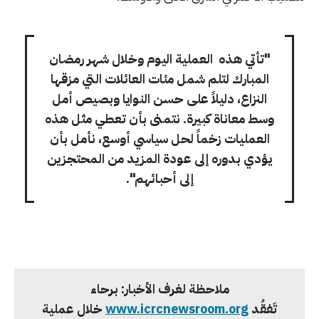
"تأتي هذه العملية اليوم وخلال شهر رمضان
المبارك لتلم شمل مئات العائلات التي مزقها
النزاع، دليلاً على حسن النوايا وبصيص أمل
وسط معاناة كبيرة. نتمنى بأن تعطي مثل هذه
العمليات زخماً لحل سياسي أوسع، نأمل بأن
يؤدي بدوره إلى عودة المزيد من المحتجزين
إلى أحبائهم".
ملاحظة لغرف الأخبار: برحاء
تَفقُد
www.icrcnewsroom.org
خلال عملية