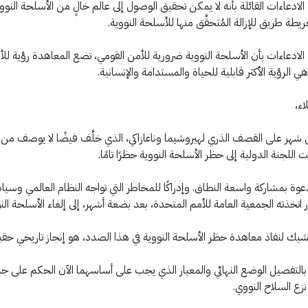
الادعاءات القائلة بأنه لا يمكن تحقيق الوصول إلى عالم خالٍ من الأسلحة النوو
طة طريق للإزالة المُتحقَّق منها للأسلحة النووية.
الادعاءات بأن الأسلحة النووية ضرورية للأمن القومي، تضع المعاهدة رؤية لل
 الرؤية الأكثر قابلية للحياة والمستدامة والإنسانية.
اء،
شهر على القصف الذري لهيروشيما وناغازاكي، الذي خلَّف فيضًا لا يوصف من ا
 اللجنة الدولية إلى حظر الأسلحة النووية حظرًا تامًا.
ة بمشاركة واسعة النطاق. وإدراكًا للمخاطر التي تواجه النظام العالمي وسيادة
 اتخذته الجمعية العامة للأمم المتحدة، بعد بضعة أشهر، إلى إلغاء الأسلحة النو
وشيك لنفاذ معاهدة حظر الأسلحة النووية في هذا الصدد، هو إنجاز تاريخي حقي
لتفصيل الوضع النهائي والمعيار الذي يجب على أساسهما الآن الحكم على ج
نزع السلاح النووي.