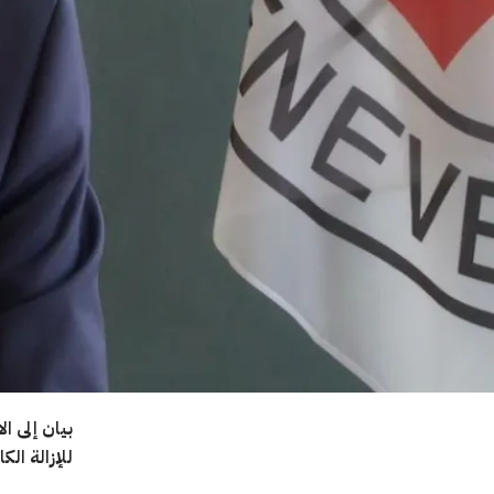
بيان إلى ا
للإزالة الك