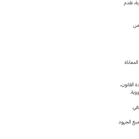
ية، تقدم
أمن
لمعاناة
 القانون،
وية.
قي.
ميع الجهود