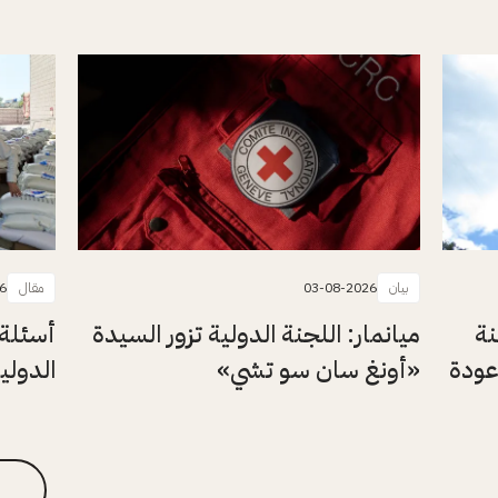
بيان
03-08-2026
مقال
6
نة
ميانمار: اللجنة الدولية تزور السيدة
أسئلة 
عودة
«أونغ سان سو تشي»
الدولي