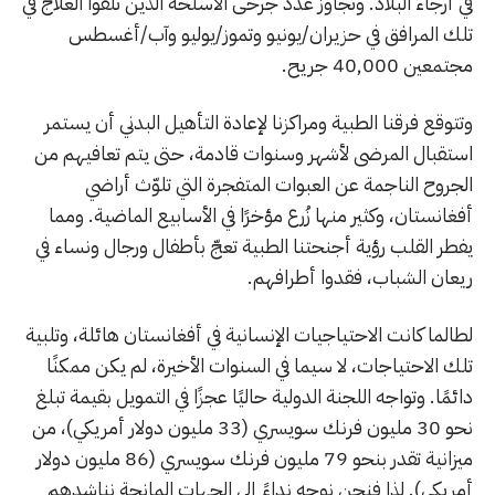
في أرجاء البلاد. وتجاوز عدد جرحى الأسلحة الذين تلقوا العلاج في
تلك المرافق في حزيران/يونيو وتموز/يوليو وآب/أغسطس
مجتمعين 40,000 جريح.
وتتوقع فرقنا الطبية ومراكزنا لإعادة التأهيل البدني أن يستمر
استقبال المرضى لأشهر وسنوات قادمة، حتى يتم تعافيهم من
الجروح الناجمة عن العبوات المتفجرة التي تلوّث أراضي
أفغانستان، وكثير منها زُرع مؤخرًا في الأسابيع الماضية. ومما
يفطر القلب رؤية أجنحتنا الطبية تعجّ بأطفال ورجال ونساء في
ريعان الشباب، فقدوا أطرافهم.
لطالما كانت الاحتياجيات الإنسانية في أفغانستان هائلة، وتلبية
تلك الاحتياجات، لا سيما في السنوات الأخيرة، لم يكن ممكنًا
دائمًا. وتواجه اللجنة الدولية حاليًا عجزًا في التمويل بقيمة تبلغ
نحو 30 مليون فرنك سويسري (33 مليون دولار أمريكي)، من
ميزانية تقدر بنحو 79 مليون فرنك سويسري (86 مليون دولار
أمريكي). لذا فنحن نوجه نداءً إلى الجهات المانحة نناشدهم