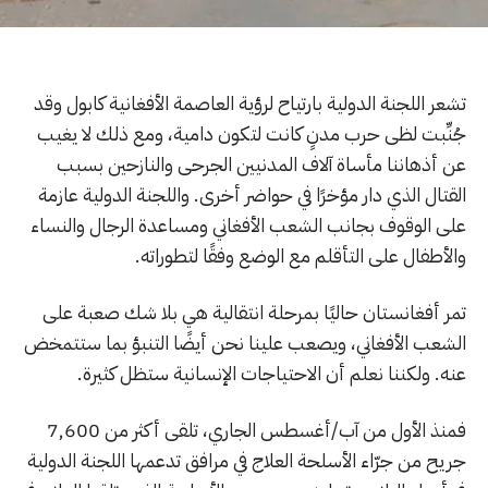
تشعر اللجنة الدولية بارتياح لرؤية العاصمة الأفغانية كابول وقد
جُنِّبت لظى حرب مدنٍ كانت لتكون دامية، ومع ذلك لا يغيب
عن أذهاننا مأساة آلاف المدنيين الجرحى والنازحين بسبب
القتال الذي دار مؤخرًا في حواضر أخرى. واللجنة الدولية عازمة
على الوقوف بجانب الشعب الأفغاني ومساعدة الرجال والنساء
والأطفال على التأقلم مع الوضع وفقًا لتطوراته.
تمر أفغانستان حاليًا بمرحلة انتقالية هي بلا شك صعبة على
الشعب الأفغاني، ويصعب علينا نحن أيضًا التنبؤ بما ستتمخض
عنه. ولكننا نعلم أن الاحتياجات الإنسانية ستظل كثيرة.
فمنذ الأول من آب/أغسطس الجاري، تلقى أكثر من 7,600
جريح من جرّاء الأسلحة العلاج في مرافق تدعمها اللجنة الدولية