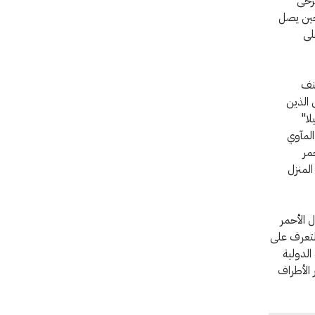
جرحى
وحين يصل
لى
مال العنف
 الذين
لا"
المآوي
حمر
المنزل
 جمعية الهلال الأحمر
لتعرف على
لدولية
 الأطراف