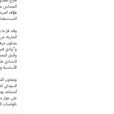
خارج الحدود
المصابين بط
هؤلاء المرض
المستشفيات 
الجارية، من
يصلون مرهقي
و"وادي فيرا
والبنى التحت
التشادي على 
الأساسية وا
السوداني ل
أصحابه، وتح
على حوار مع
بالواجبات ا