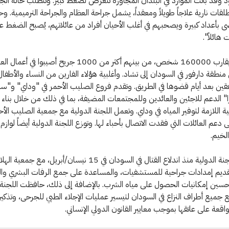
 وقد باتت الموارد في البلدان المجاورة تتعرض لضغط كبير. وتتطلب حالة ال
لقات نارية علاجاً طويلاً ومعقداً، يشمل جراحة العظام والجراحة الترميمية. 
ى بأعداد كبيرة ويصحبهم في أغلب الأحيان أفراد من عائلاتهم، يُصبح الضغط ع
هائلاً".
وقد فرّ ما يقارب 160000 شخص، من بينهم أكثر من 1000 جريح أصيبوا في أع
 منطقة دارفور في السودان إلى تشاد. وأغلبية هؤلاء الفارين من النساء والأطفال
ن بعد أيام قضوها في الطريق. وتقدم فروع الصليب الأحمر في "وداي" و"سي
" الدعم للاجئين والعائدين وللمجتمعات المضيفة، بما في ذلك من خلال بناء 
ية اللازمة لتوفير المياه في وداي. وتعمل اللجنة الدولية مع جمعية الصليب الأ
دعم العائلات التي فقدت الاتصال بأحباء لها. وتوزع اللجنة الدولية أيضاً لوازم 
لخيم.
وتتعاون اللجنة الدولية منذ اندلاع القتال في السودان في 15 نيسان/أبريل، مع
تقديم إمدادات جراحية للمستشفيات، والمساعدة على جمع الرفات البشري وا
سين إمكانيات الحصول على مياه الشرب. بالإضافة إلى ذلك، حافظت اللجنة ا
 جميع أطراف النزاع في السودان لتيسير عمليات الإجلاء الطبي للجرحى، وتذكير
لواقعة على عاتقها بموجب معايير القانون الدولي الإنساني.