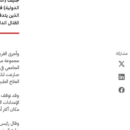
جنيف (اللج
الدولية) ف
الذين يتدف
القتال الدا
وأجرى الفر
مشاركة
مجموعة من 
الجامعي في 
صارعت لتلبي
العلاج الطبي
وقد توقف م
الإمدادات ا
مكان أكثر أمن
وقال رئيس بع