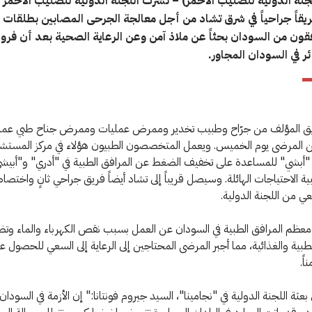
نة الدولية للصليب الأحمر) – نشرت اللجنة الدولية للصليب الأحمر (
ريقاً جراحياً في شرق تشاد من أجل معالجة الجرحى المصابين بطلقات ن
قون من السودان بحثاً عن ملاذ آمن وعن الرعاية الصحية بعد أن فروا
ئر في السودان المجاور.
يق المؤلف من جرّاح وطبيب تخدير وممرض عمليات وممرض جناح طبي عملي
المرضى يوم الخميس. ويعمل المتخصصون الطبيون هؤلاء في مركز المستش
"أبشي" للمساعدة على تخفيف الضغط عن المرافق الطبية في "أدري" و"أبيشي"
ة الاحتياجات الهائلة. وسيصل قريباً إلى تشاد أيضاً فريق جراحي ثانٍ واختصا
عي من اللجنة الدولية.
عظم المرافق الطبية في السودان عن العمل بسبب نقص الكهرباء والماء وتض
لطبية والغذائية، مما أجبر المرضى المحتاجين إلى الرعاية إلى السعي للحصول عل
اً.
ثة اللجنة الدولية في "نجامينا"، السيد جيروم فونتانا:" إن الأزمة في السودان 