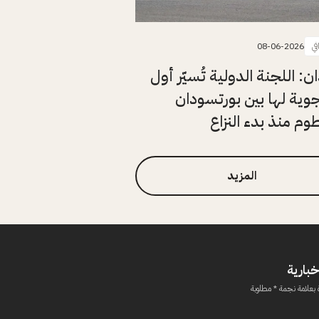
في
08-06-2026
ن: اللجنة الدولية تُسيّر أول
وية لها بين بورتسودان
وم منذ بدء النزاع
المزيد
خبارية
 بعلامة نجمة * مطلوبة