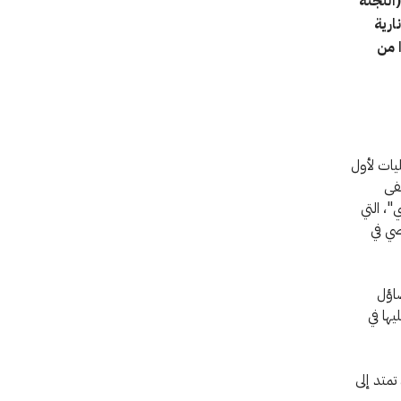
اللجنة
ارية
 من
ات لأول
فى
، التي
صي في
اؤل
يها في
تمتد إلى