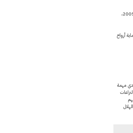
جدير بالذكر أن بعثة اللجنة الدولية الإقليمية لشرق آسيا تتخذ من بكين مقرًا لها منذ عام 2005،
ية أرواح
ؤدي مهمة
ين من النزاعات
هم
لهلال