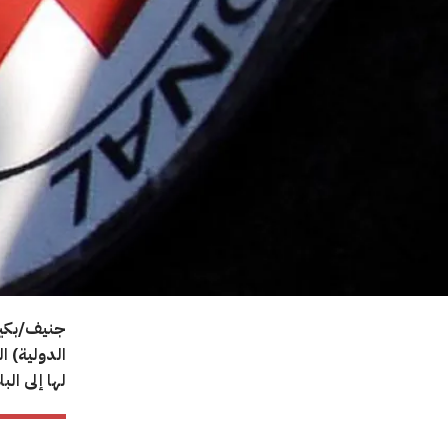
جنيف/بكين 
الدولية) ا
لها إلى البل