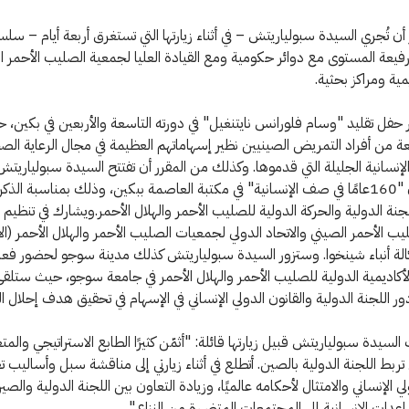
أن تُجري السيدة سبولياريتش – في أثناء زيارتها التي تستغرق أربعة أيام – سلس
يعة المستوى مع دوائر حكومية ومع القيادة العليا لجمعية الصليب الأحمر ا
مية ومراكز بحثية.
فل تقليد "وسام فلورانس نايتنغيل" في دورته التاسعة والأربعين في بكين، 
عة من أفراد التمريض الصينيين نظير إسهاماتهم العظيمة في مجال الرعاية الص
إنسانية الجليلة التي قدموها. وكذلك من المقرر أن تفتتح السيدة سبولياري
نة الدولية والحركة الدولية للصليب الأحمر والهلال الأحمر.ويشارك في تنظي
ب الأحمر الصيني والاتحاد الدولي لجمعيات الصليب الأحمر والهلال الأحمر (الا
الة أنباء شينخوا. وستزور السيدة سبولياريتش كذلك مدينة سوجو لحضور فعال
أكاديمية الدولية للصليب الأحمر والهلال الأحمر في جامعة سوجو، حيث ستلقي ك
ور اللجنة الدولية والقانون الدولي الإنساني في الإسهام في تحقيق هدف إحلال ال
يدة سبولياريتش قبيل زيارتها قائلة: "أثمّن كثيرًا الطابع الاستراتيجي والمتع
 تربط اللجنة الدولية بالصين. أتطلع في أثناء زيارتي إلى مناقشة سبل وأساليب تع
لي الإنساني والامتثال لأحكامه عالميًا، وزيادة التعاون بين اللجنة الدولية وال
عدات الإنسانية إلى المجتمعات المتضررة من النزاع."