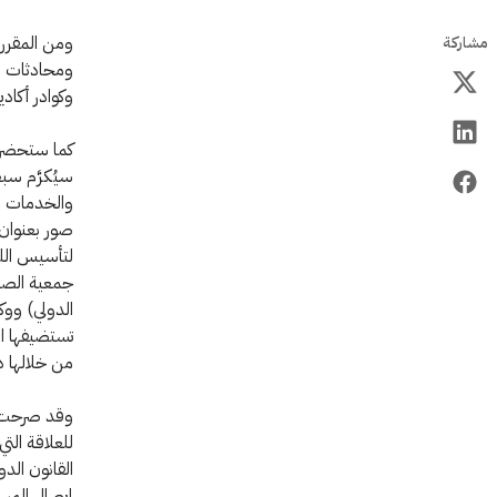
ومن المقرر 
مشاركة
ومحادثات رف
وكوادر أكادي
كما ستحضر ح
سيُكرَّم سب
والخدمات ال
لتأسيس اللج
جمعية الصلي
الدولي) ووك
تستضيفها ال
من خلالها د
وقد صرحت الس
للعلاقة التي
القانون الدو
إيصال المسا