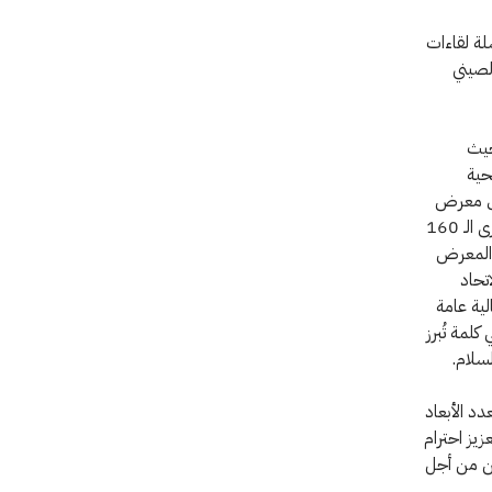
لة لقاءات
لصيني
حيث
حية
تش معرض
صور بعنوان "160عامًا في صف الإنسانية" في مكتبة العاصمة ببكين، وذلك بمناسبة الذكرى الـ 160
م المعرض
تحاد
ية عامة
لمة تُبرز
سلام.
دد الأبعاد
زيز احترام
صين من أجل