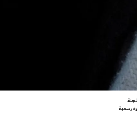
لجنة
رة رسمية