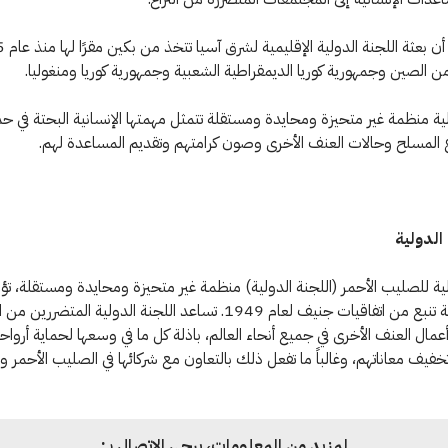
من الصين وجمهورية كوريا الديمقراطية الشعبية وجمهورية كوريا ومنغوليا.
لية منظمة غير متحيزة ومحايدة ومستقلة تتمثل مهمتها الإنسانية البحتة في حما
ع المسلح وحالات العنف الأخرى وصون كرامتهم وتقديم المساعدة لهم.
الدولية
لية للصليب الأحمر (اللجنة الدولية) منظمة غير متحيزة ومحايدة ومستقلة، ت
إنسانية بحتة تنبع من اتفاقيات جنيف لعام 1949. تساعد اللجنة الدولية المتضرر
مال العنف الأخرى في جميع أنحاء العالم، باذلة كل ما في وسعها لحماية أرواح
خفيف معاناتهم، وغالباً ما تفعل ذلك بالتعاون مع شركائها في الصليب الأحمر وا
لمزيد من المعلومات، يرجى الاتصال بـ
: