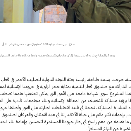
صلاح الدين سعد، مواليد 1988، مقيم في سبها، حاصل على شهادة في الهندسة الكهربائية.
ورغم أن الإصابة في ذراعه أدت إلى بترها، إلا أن صلاح لم يفقد شغفه بعمله، واتخذ من الحادثة دافعا للاستمرار 
بة، صرحت بسمة طباجة، رئيسة بعثة اللجنة الدولية للصليب الأحمر في قطر، ق
ت الشراكة مع صندوق قطر للتنمية بمثابة حجر الزاوية في جهودنا الإنسانية ل
 هذا المشروع سوى شهادة دامغة على الأمور التي يمكن تحقيقها عندما تصطف
ا برؤية مشتركة للتخفيف من المعاناة الإنسانية وبناء مجتمعات قادرة على ال
لمبادرة المشتركة، نجحنا في تلبية الاحتياجات الطارئة على الفور وأطلقنا جهودً
ر بإحداث تأثير دائم على حياة الآلاف. إننا في غاية الامتنان والعرفان لصندوق
 ما يقدمه من دعم راسخ في إطار جهودنا المستمرة لتحسين وإعادة بناء الحياة
تضررة من النزاع المسلح".