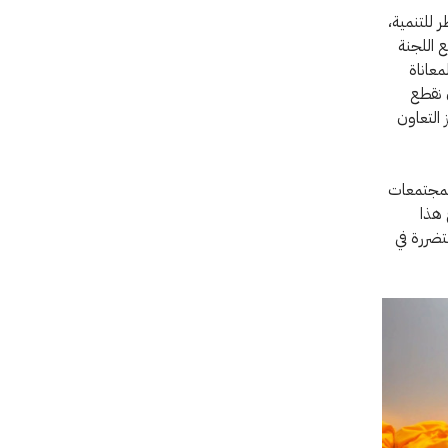
 للتنمية،
ع اللجنة
معاناة
 نقطع
 التعاون
المجتمعات
 هذا
تضررة في