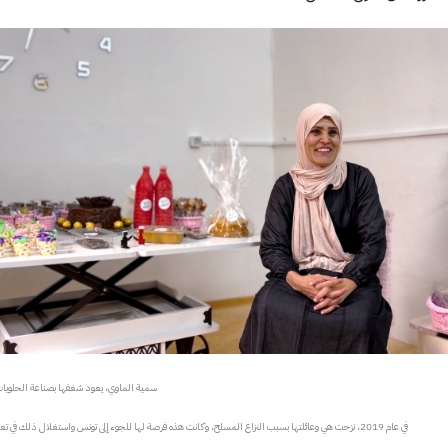
سمية الماوي، يعود شغفها بصناعة الحلويات إ
في عام 2019، نزحت هي وعائلتها بسبب النزاع المسلح، وكانت هذه فرصة لها للجوء إلى تونس واستغلال ذلك في تعلم صنع الحلويات.