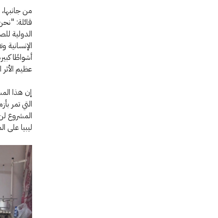
من جانبها، 
قائلة: "نحن
الدولية للص
الإنسانية و
أشواطًا كبي
عظيم الأثر 
إن هذا المش
التي تمر بأ
المشروع لن 
ليبيا على ا