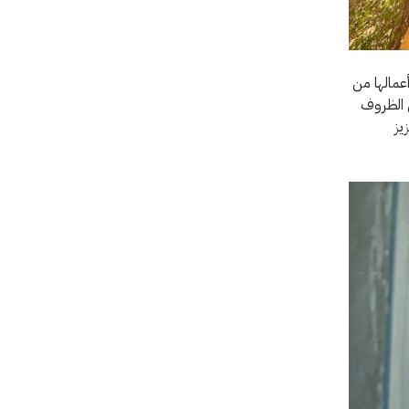
ن بدء أو استئناف أعمالها من
ن الظروف
لنحو 82 أسرة لتعزيز