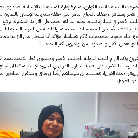
صرحت السيدة عائشة الكواري، مديرة إدارة المساعدات الإنسانية بصندوق قطر
 نفخر بمظاهر الاحتفاء بالنجاح الباهر الذي حققه مشروعنا الإنساني بالتعاون م
ليب الأحمر في ليبيا، إذ تسلط هذه الشراكة الضوء على التزامنا المشترك برفع ال
تقديم الدعم الأساسي للمجتمعات المحتاجة، ولذلك فمن المهم بالنسبة لنا أن
رة في بناء صمود المجتمعات الأكثر هشاشة. ونؤكد أننا سنظل على التزامنا بتعزيز
الذي يعطي الأمل والصمود لمن يواجهون أكبر التحديات".
روع يؤكد التزام اللجنة الدولية للصليب الأحمر وصندوق قطر للتنمية بدعم 
زمات ويسلط الضوء على أهمية التعاون الدولي في الجهود الإنسانية، كما أن نجاح
يوفر الإغاثة الفورية فحسب، بل سيساهم أيضًا في تعافي واستقرار المناطق الم
لمدى الطويل.