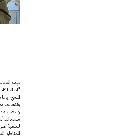
بهذه المناس
"لطالما كان
الليبي، وما
وتتحالف معً
وبفضل هذه ا
مستدامة تُبش
للتنمية على
المناطق الم