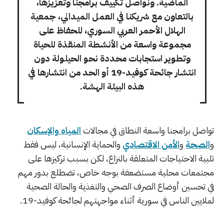
الماضية. ونواصل تكييف برامجنا وتعزيزها،
بالتعاون مع شريكنا في العمل الميداني، جمعية
الهلال الأحمر العربي السوري، للحفاظ على
مجموعة واسعة من الأنشطة المنقذة للحياة
وتطوير استجابات محددة نحو الحيلولة دون
انتشار جائحة كوفيد-19 أو الحد من انتشارها في
هذه البيئة الهشة.
تواصل برامجنا واسعة النطاق في مجالات
المياه والإسكان
و
الصحة
و
الأمن الاقتصادي
والحماية الإنسانية، ليس فقط
تلبية الاحتياجات المتعلقة بالنزاع، لكن بسبب تركيزها على
مجتمعات محلية مستضعفة بوجه خاص، تضطلع بدور مهم
في تحسين أوضاع الصرف الصحي والتغذية والحالة الصحية
لملايين الناس في سورية أثناء مواجهتهم لجائحة كوفيد-19.