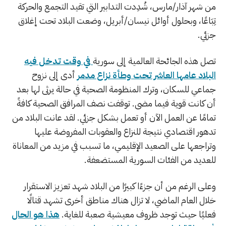
من شهر آذار/مارس، شُدِدت التدابير التي تقيد التجمع والحركة
تِبَاعًا، وبحلول أوائل نيسان/أبريل، وضعت البلاد تحت إغلاق
جزئي.
تصل هذه الجائحة العالمية إلى سورية
في وقت تدخل فيه
البلاد عامها العاشر تحت وطأة نزاع مدمر
أدى إلى نزوح
جماعي للسكان، وترك المنظومة الصحية في حالة يرثى لها بعد
أن كانت قوية فيما مضى. توقفت نصف المرافق الصحية كافةً
تمامًا عن العمل الآن أو تعمل بشكل جزئي. لقد عانت البلاد من
تدهور اقتصادي نتيجة للنزاع والعقوبات المفروضة عليها
وتراجعها على الصعيد الإقليمي، ما تسبب في مزيد من المعاناة
للعديد من الفئات السورية المستضعفة.
وعلى الرغم من أن جزءًا كبيرًا من البلاد شهد تعزيز الاستقرار
خلال العام الماضي، لا تزال هناك مناطق أخرى تشهد قتالًا
فعليًا حيث توجد ظروف معيشية صعبة للغاية.
هذا هو الحال