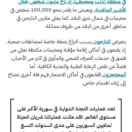
في منطقة إدلب ومحيطها، إذ نزح مليون شخص خلال
الأشهر الماضية.
ويعيش ما يقدر بنحو 100,000 شخص في
مخيمات في شمال شرق البلاد. كما يعاني ملايين النازحين في
مناطق أخرى من البلاد من ظروف مماثلة.
يتعرض
النازحون
بسبب النزاع بصفة خاصة لمضاعفات صحية.
إذ يقبعون في أماكن إقامة مؤقتة ومخيمات مكتظة تعاني من
قصور في خدمات الصرف الصحي والمأوى في كثير من الأحيان،
فضلاً عن نقص الرعاية الطبية والتغذية الكافية. أما
المحتجزون
القابعون في أماكن الاحتجاز فهم فئة أخرى تحتاج
إلى إيلاء اهتمام خاص.
تعد عمليات اللجنة الدولية في سورية الأكبر على
مستوى العالم. لقد مثلت عملياتنا شريان الحياة
لملايين السوريين على مدى السنوات التسع