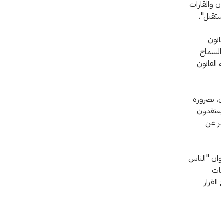
ن والقارات
ستقبل".
انون
 عدم السماح
القانون
ن، بضرورة
 العالم يعتقدون
ظر عن
ة امتداداً للاستطلاع الذي أجرتهأ اللجنة الدولية عام 2016 بعنوان "الناس
عات
لقرار