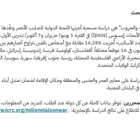
بحث
فية والحروب" هي دراسة مسحية أجرتها اللجنة الدولية للصليب الأحمر ونفّذها م
الدراسات والأبحاث إيبسوس (Ipsos) في الفترة 1 يونيو/ حزيران و7 
عاماً، ويعيشون في 16 موقعاً مختلفاً: أفغانستان، كولومبيا، فرنسا، إندونيسيا، إسرائيل، مال
جيريا، الأراضي الفلسطينية المحتلة، روسيا، جنوب إفريقيا، سوريا، سويسرا، ا
رانيا، الولايات المتحدة.
اسة على معايير العمر والجنس والمنطقة ومكان الإقامة لضمان تمثيل أبناء ال
 البلدان المعنية.
محررين
: تتوفر بيانات كاملة عن كل دولة عند الطلب. للمزيد من المعلومات، ي
ي للاطلاع على نتائج الدراسة بالإنجليزية: .
.icrc.org/millennialsonwar