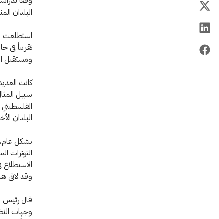
وفقاً لدراس
البلدان الم
تقريباً في 
ومستقبل الحر
كانت العديد
الفلسطيني "
البلدان الأخ
بشكل عام، ت
التوترات ال
الاستطلاع ف
وقد لاقى هذا التوجّ
قال رئيس الل
وجهات النظر،