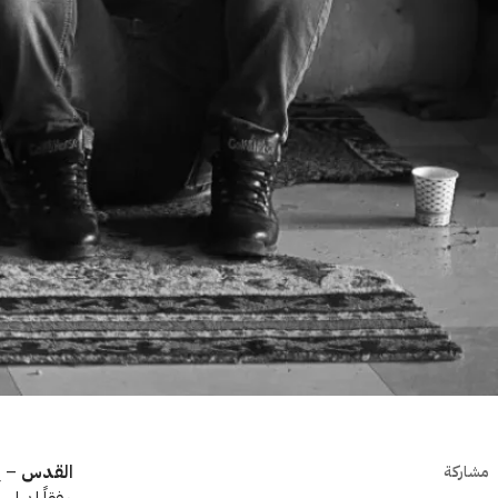
القدس
– ير
مشاركة