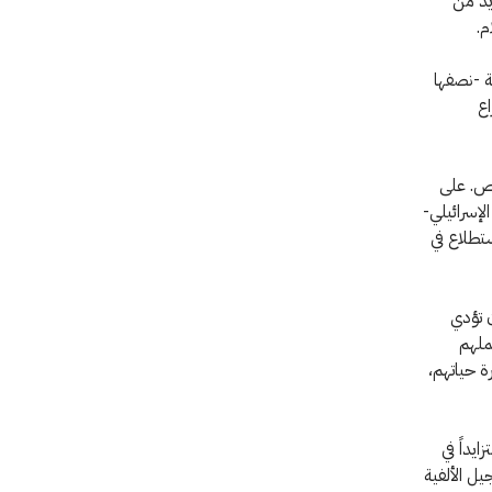
يد من
م.
 آراء أكثر من 16,000شخص من أبناء الألفية في 16 دولة -نصفها
اع
اص. على
ع الإسرائيلي-
ستطلاع في
ن تؤدي
ملهم
ة حياتهم،
ايداً في
يل الألفية