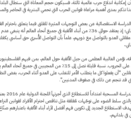
 إمكانية اندلاع حرب عالمية ثالثة، فسيكون حجم المعاناة التي ستطال البلدا
 هذا تذكير بمدى أهمية مراعاة قوانين الحرب التي تحمي البشرية في الحاضر والم
دراسة الاستقصائية عن بعض التوجهات المثيرة للقلق فيما يتعلق باحترام الق
الدولي الإنساني؛ إذ يعتقد حوالي 36٪ من أبناء الألفية في جميع أنحاء العالم أنه ينبغي
قاتلي العدو بالتواصل مع ذويهم، علماً بأن التواصل الأُسري حق أساسي يكفله 
اني
.
ته، تؤمن الغالبية العظمى من جيل الألفية حول العالم، بمن فيهم الفلسطينيو
فرض قيود على الحروب. نسبة قليلة تصل إلى 15٪ من المجيبين في جميع أنحاء
اتلين "أن يفعلوا كل ما يتطلب الأمر للتغلب على العدو أثناء الحرب، بغض الن
لتي قد تنجم عن ذلك في صفوف المدنيين".
تعتبر هذه الدراسة المسحي
لذي سلط الضوء على توجّهات مُقلقة مثل تناقص احترام الأفراد لقوانين النزا
ف الاستطلاع الجديد إلى تكوين فهم أفضل لآراء أبناء الألفية باعتبارهم صنّاع ا
 في بلدانهم
.