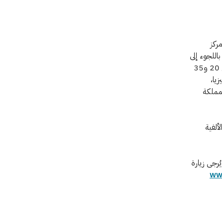
ركز
أكتوبر/ تشرين الأول، باللجوء إلى
تصميم متعدد الأساليب؛ أُجريت 16,288 مقابلة مع أشخاص بالغين تتراوح أعمارهم بين 20 و35
يزيا،
لمملكة
ألفية
ُرجى زيارة
www