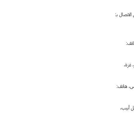
لاتصال بـ:
اتف:
 غزة،
دس، هاتف:
ل أبيب،