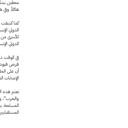
محقّين بشأن
هائلاً. وفي
كما كشفت ال
للأسرى من م
الدولي الإنس
في الوقت ذا
أن على المق
الإصابات ا
والحرب"، وا
المسلحة. يهد
المستقبليين