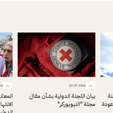
بيان
20-07-2026
بيان
26
نة
بيان اللجنة الدولية بشأن مقال
المعان
عودة
مجلة "النيويوركر"
الانتها
الدولي