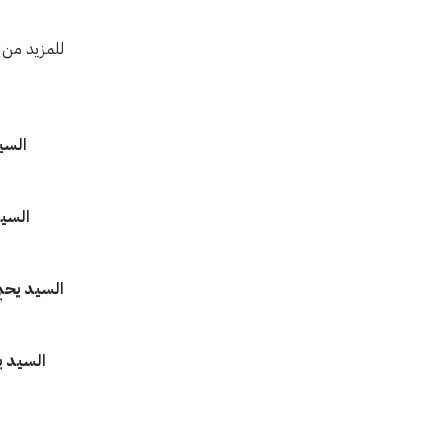
للمزيد من ا
السي
السيد
السيد
يحي
السيد ي