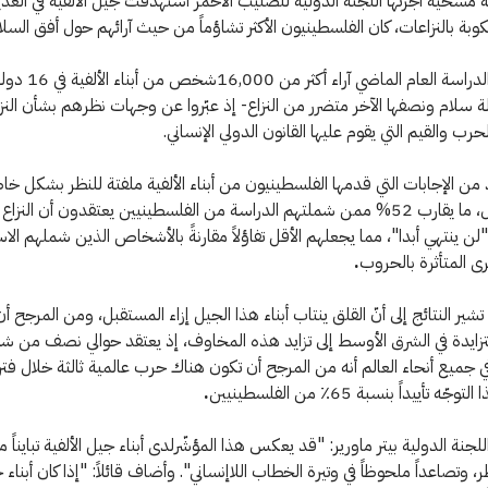
ة مسحية أجرتها اللجنة الدولية للصليب الأحمر استهدفت جيل الألفية في العد
نكوبة بالنزاعات، كان الفلسطينيون الأكثر تشاؤماً من حيث آرائهم حول أفق السلا
استطلعت الدراسة العام الماضي
حالة سلام ونصفها الآخر متضرر من النزاع- إذ عبّروا عن وجهات نظرهم بشأن النز
ب والقيم التي يقوم عليها القانون الدولي الإنساني.
 من الإجابات التي قدمها الفلسطينيون من أبناء الألفية ملفتة للنظر بشكل خ
سبيل المثال، ما يقارب 52% ممن شملتهم الدراسة من الفلسطينيين يعتقدون أن النزا
لن ينتهي أبدا"، مما يجعلهم الأقل تفاؤلاً مقارنةً بالأشخاص الذين شملهم الا
رى المتأثرة بالحروب
.
شير النتائج إلى أنّ القلق ينتاب أبناء هذا الجيل إزاء المستقبل، ومن المرجح أ
متزايدة في الشرق الأوسط إلى تزايد هذه المخاوف، إذ يعتقد حوالي نصف من ش
ي جميع أنحاء العالم أنه من المرجح أن تكون هناك حرب عالمية ثالثة خلال فتر
ه تأييداً بنسبة 65٪ من الفلسطينيين
.
جنة الدولية بيتر ماورير: "قد يعكس هذا المؤشّرلدى أبناء جيل الألفية تبايناً متز
 وتصاعداً ملحوظاً في وتيرة الخطاب اللاإنساني". وأضاف قائلاً: "إذا كان أبناء ج