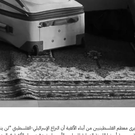
ى معظم الفلسطينيين من أبناء الألفية أن النزاع الإسرائيلي-الفلسطيني "لن ينته