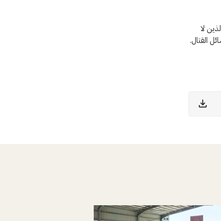
ذين لا
ئل القتال.