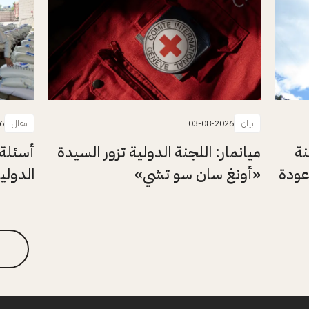
بيان
03-08-2026
مقال
6
نة
ميانمار: اللجنة الدولية تزور السيدة
أسئلة 
عودة
«أونغ سان سو تشي»
الدولي