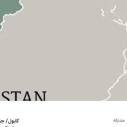
كابول/ جن
مشاركة