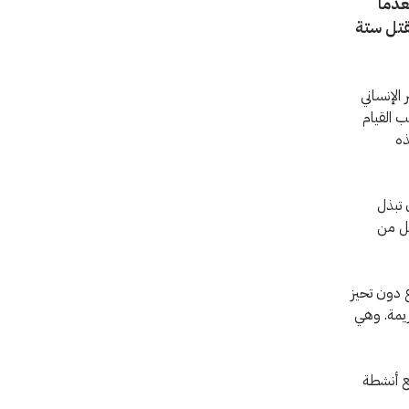
عدما
 عن مقتل ستة
الإنساني
ب القيام
ذه
 تبذل
مل من
 دون تحيز
ريمة. وهي
ع أنشطة