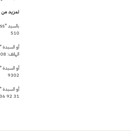
لمزيد من ا
510‎
الهاتف: ‎+93 (0) 794 618 908‎
9302‎
36 92 31‎