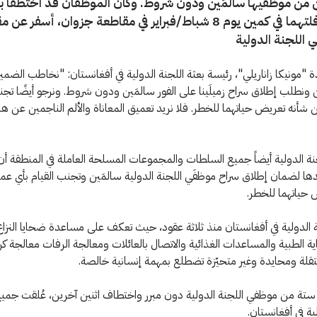
ن من موظفيها ‏سالمَين ودون شروط. وكان الموظفان قد اختُطفا ب
وقعت قافلتهما في كمين يوم ‏‎8 شباط/فبراير في مقاطعة جزوان، أسفر
اللجنة الدولية ‏
 "مونيكا زاناريلي"، رئيسة بعثة اللجنة الدولية في أفغانستان: "نخاطب الضمير 
 ونطلب ‏إطلاق سراح زميلَينا على الفور سالمَين ودون شروط. ونرجو أيضًا تجن
شأنه تعريض حياتهما للخطر. فلا نريد ‏تعميق المعاناة والألم الناجمين عن ه
نة الدولية أيضاً جميع السلطات والمجموعات المسلحة العاملة في المنطقة أن
ها لضمان إطلاق سراح موظفَي اللجنة الدولية سالمَين وتجنب القيام بأي ع
 حياتهما للخطر.
 الدولية في أفغانستان منذ ثلاثة عقود، حيث تعكف على مساعدة ضحايا النزاع
اية الطبية والمساعدات الغذائية والاتصال بالعائلات ومعالجة الرفات معالجة ك
لة ومحايدة وغير متحيّزة تضطلع بمهمة إنسانية خالصة‏.
ستة من موظفي اللجنة الدولية دون مبرر واختطاف اثنين آخرين، عُلقت جمي
ية في ‏أفغانستان.