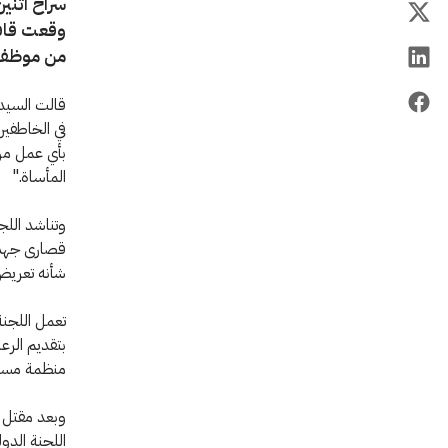
سراح اثني
من موظفي 
قالت السيدة
في الخاطفين
بأي عمل من 
المأساة."‏
وتناشد اللج
قصارى ‏جهد
شأنه تعريض
تعمل اللجنة
بتقديم الرع
منظمة مستق
وبعد مقتل 
اللجنة الدول