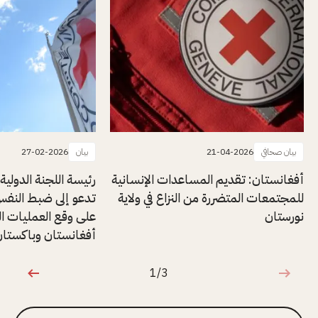
بيان صحافي
21-04-2026
بيان
27-02-2026
أفغانستان: تقديم المساعدات الإنسانية
رئيسة اللجنة الدولية
للمجتمعات المتضررة من النزاع في ولاية
تدعو إلى ضبط النف
نورستان
على وقع العمليات ال
أفغانستان وباكستا
1/3
1 من 3