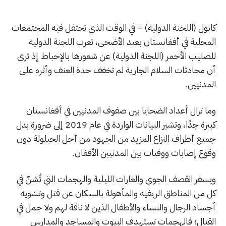
كابول (اللجنة الدولية) – في الوقت الذي تحتفل فيه المجتمعات
المحلية في أفغانستان بعيد الأضحى، تعرب اللجنة الدولية
للصليب الأحمر (اللجنة الدولية) عن شعورها بالإحباط إذ ترى
أن محادثات السلام الجارية لم تخفف حدة العنف وأثره على
المدنيين.
وما تزال أعداد الضحايا بين صفوف المدنيين في أفغانستان
كبيرة جدًا، وتشير البيانات الواردة في عام 2019 إلى ضرورة بذل
جميع أطراف النزاع المزيد من الجهود من أجل الحيلولة دون
وقوع إصابات ووفيات بين المدنيين الأفغان.
ويسفر القصف الجوي والغارات الليلية والهجمات التي تُشنّ في
كل من المناطق الريفية والمأهولة بالسكان عن قتل وتشويه
أجساد الرجال والنساء والأطفال الذين لا ناقة لهم ولا جمل في
القتال؛ فالهجمات تستهدف البيوت والمساجد والمدارس