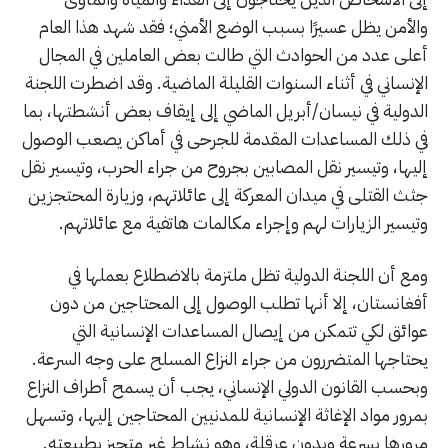
والأمن يظل عسيرًا بسبب الوضع الأمني؛ فقد شهد هذا العام
أعلى عدد من الحوادث التي طالت بعض العاملين في المجال
الإنساني في أثناء السنوات القليلة الماضية. وقد اضطرت اللجنة
الدولية في نيسان/أبريل الماضي إلى إيقاف بعض أنشطتها، بما
في ذلك المساعدات المقدمة للجرحى في أماكن يصعب الوصول
إليها، وتيسير نقل المصابين بجروح من جراء الحرب، وتيسير نقل
جثث القتلى في ميدان المعركة إلى عائلاتهم، وزيارة المحتجزين
وتيسير الزيارات لهم وإجراء مكالمات هاتفية مع عائلاتهم.
ومع أن اللجنة الدولية تظل ملتزمة بالاضطلاع بعملها في
أفغانستان، إلا أنها تطلب الوصول إلى المحتاجين من دون
عوائق لكي تتمكن من إيصال المساعدات الإنسانية التي
يحتاجها المتضررون من جراء النزاع المسلح على وجه السرعة.
وبحسب القانون الدولي الإنساني، يجب أن يسمح أطراف النزاع
بمرور مواد الإغاثة الإنسانية للمدنيين المحتاجين إليها، وتسهل
مرورها بسرعة وبدون عرقلة، وهو نشاط غير متحيز بطبيعته.