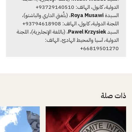
الدولية، كابول، الهاتف: 93729140510+
السيدة
Roya Musawi
، (بلُغتي الداري والباشتو)،
اللجنة الدولية، كابول، الهاتف: 93794618908+
السيد
Pawel Krzysiek
، (باللغة الإنجليزية)، اللجنة
الدولية، آسيا والمحيط الهادئ، الهاتف:
66819501270+
ذات صلة