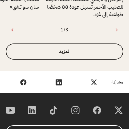
للصليب الأحمر تسهل عودة 88 شخصًا
سان سو تشي»
طواعية إلى غزة.
1/3
1 من 3
المزيد
مشاركة