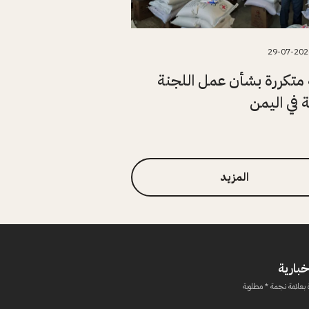
29-07-202
متكررة بشأن عمل اللجنة
ة في اليمن
المزيد
خبارية
 بعلامة نجمة * مطلوبة