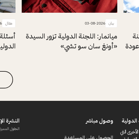
بيان
03-08-2026
مقال
6
نة
ميانمار: اللجنة الدولية تزور السيدة
أسئلة 
عودة
«أونغ سان سو تشي»
الدولي
الدولية
وصول مباشر
النشرة الإ
الحقول المميزة
الأخرى التي
الحصول على المساعدة