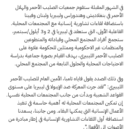
في الشهور المقبلة ستقوم جمعيات الصليب الأحمر والهلال
الأحمر في بنغلاديش وهندوراس وليبيريا ولبنان وفيينا
باستضافة لقاءات تشاورية إنسانية مع المجتمعات المحلية.
الفاعلية الأولى، التي ستعقد في ليبيريا في 2 و3 أيلول/سبتمبر،
ستجمع أفراد المجتمع المحلي وقياداته والمتطوعين
والمنظمات غير الاحكومية وممثلين للحكومة علاوة على
الصليب الأحمر الليبيري، بهدف القيام بصورة جماعية بدراسة
الاحتياجات المحلية والحلول النابعة من المجتمع المحلي.
وفي ذلك الصدد يقول فاياه تامبا، الأمين العام للصليب الأحمر
الليبيري: "لقد جرت المعركة ضد الإيبولا في ليبيريا على مستوى
القواعد الشعبية وبدأت من جانب المجتمعات المحلية نفسها.
إن تمكين المجتمعات المحلية له أهمية حاسمة في تنفيذ
الأعمال الإنسانية التي يمكنها البقاء. ومن جانبنا، يسعدنا
استضافة أول اللقاءات التشاورية الإنسانية في إطار مبادرة من
الأصوات إلى الأفعال".