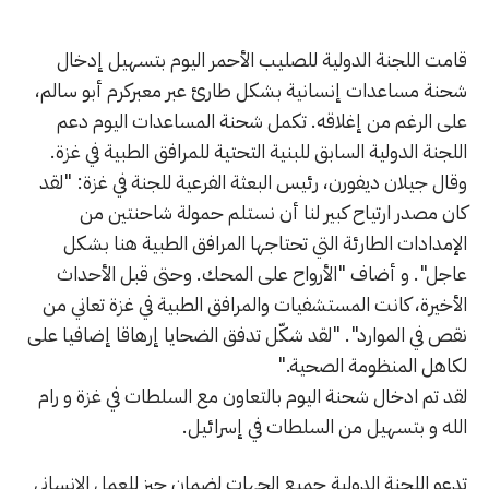
قامت اللجنة الدولية للصليب الأحمر اليوم بتسهيل إدخال
شحنة مساعدات إنسانية بشكل طارئ عبر معبركرم أبو سالم،
على الرغم من إغلاقه. تكمل شحنة المساعدات اليوم دعم
اللجنة الدولية السابق للبنية التحتية للمرافق الطبية في غزة.
وقال جيلان ديفورن، رئيس البعثة الفرعية للجنة في غزة: "لقد
كان مصدر ارتياح كبير لنا أن نستلم حمولة شاحنتين من
الإمدادات الطارئة التي تحتاجها المرافق الطبية هنا بشكل
عاجل". و أضاف "الأرواح على المحك. وحتى قبل الأحداث
الأخيرة، كانت المستشفيات والمرافق الطبية في غزة تعاني من
نقص في الموارد". "لقد شكّل تدفق الضحايا إرهاقا إضافيا على
لكاهل المنظومة الصحية."
لقد تم ادخال شحنة اليوم بالتعاون مع السلطات في غزة و رام
الله و بتسهيل من السلطات في إسرائيل.
تدعو اللجنة الدولية جميع الجهات لضمان حيز للعمل الإنساني