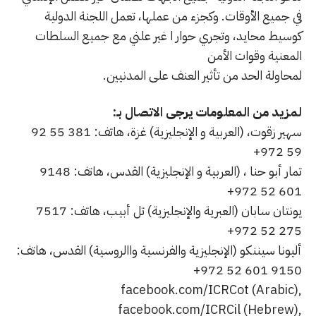
في جميع الأوقات. وكجزء من عملها، تعمل اللجنة الدولية
كوسيط محايد، وتجري حوار ا غير علني مع جميع السلطات
المعنية وقوات الأمن
لمحاولة الحد من تأثير العنف على المدنيين.
لمزيد من المعلومات يرجى الاتصال بـ:
سهير زقوت، (العربية و الإنجليزية) غزة، هاتف: 381 55 92
59 972+
تمار أبو حنا ، (العربية و الإنجليزية) القدس، هاتف: 9148
601 52 972+
يونتان سابان (العبرية والإنجليزية) تل أبيب، هاتف: 7517
275 52 972+
أليونا سيننكو (الإنجليزية والفرنسية واالروسية) القدس، هاتف:
9150 601 52 972+
facebook.com/ICRCot (Arabic),
facebook.com/ICRCil (Hebrew),