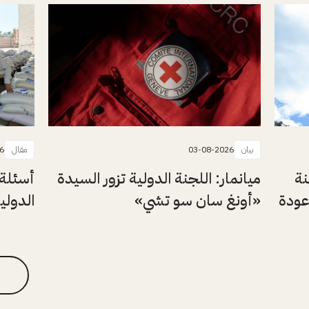
بيان
03-08-2026
مقال
6
نة
ميانمار: اللجنة الدولية تزور السيدة
أسئلة 
عودة
«أونغ سان سو تشي»
الدولي