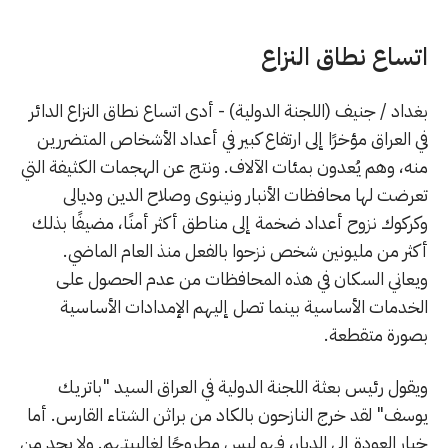
اتساع نطاق النزاع
بغداد / جنيف (اللجنة الدولية) - أدى اتساع نطاق النزاع الدائر
في العراق مؤخرًا إلى ارتفاع كبير في أعداد الأشخاص المتضررين
منه، وهم يُعدون بمئات الآلاف. ونتج عن الهجمات الكثيفة التي
تعرضت لها محافظات الأنبار ونينوى وصلاح الدين وديالى
وكركوك نزوح أعداد ضخمة إلى مناطق أكثر أمنًا، مضيفًا بذلك
أكثر من مليونين شخص نزحوا بالفعل منذ العام الماضي.
ويعاني السكان في هذه المحافظات من عدم الحصول على
الخدمات الأساسية بينما تصل إليهم الإمدادات الأساسية
بصورة متقطعة.
ويقول رئيس بعثة اللجنة الدولية في العراق السيد "باتريك
يوسف" لقد خرج النازحون بالكاد من براثن الشتاء القارس. أما
خيار العودة إلى الديار، فهو ليس مطروحًا لغالبيتهم. ولا يجد من