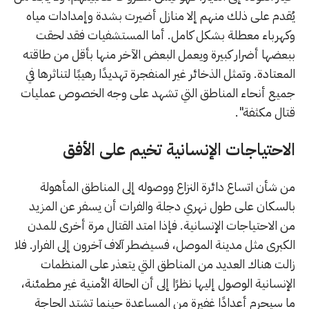
يُقدم على ذلك منهم إلا منازل أضيرت بشدة وإمدادات مياه
وكهرباء معطلة بشكل كامل. أما المستشفيات فقد لحقت
ببعضها أضرار كبيرة ويعمل البعض الآخر منها بأقل من طاقته
المعتادة. وتمثل الذخائر غير المنفجرة تهديدًا رهيبًا لتناثرها في
جميع أنحاء المناطق التي تشهد على وجه الخصوص عمليات
قتال مكثفة".
الاحتياجات الإنسانية تخيم على الأفق
من شأن اتساع دائرة النزاع ووصوله إلى المناطق المأهولة
بالسكان على طول نهري دجلة والفرات أن يسفر عن المزيد
من الاحتياجات الإنسانية. فإذا امتد القتال مرة أخرى للمدن
الكبرى مثل مدينة الموصل، فسيضطر آلاف آخرون إلى الفرار. فلا
زالت هناك العديد من المناطق التي يتعذر على المنظمات
الإنسانية الوصول إليها نظرًا إلى أن الحالة الأمنية غير مطمئنة،
ما سيحرم أعدادًا غفيرة من المساعدة حينما تشتد الحاجة