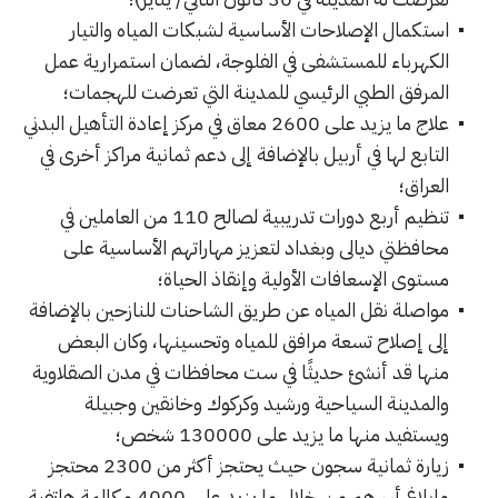
استكمال الإصلاحات الأساسية لشبكات المياه والتيار
الكهرباء للمستشفى في الفلوجة، لضمان استمرارية عمل
المرفق الطبي الرئيسي للمدينة التي تعرضت للهجمات؛
علاج ما يزيد على 2600 معاق في مركز إعادة التأهيل البدني
التابع لها في أربيل بالإضافة إلى دعم ثمانية مراكز أخرى في
العراق؛
تنظيم أربع دورات تدريبية لصالح 110 من العاملين في
محافظتي ديالى وبغداد لتعزيز مهاراتهم الأساسية على
مستوى الإسعافات الأولية وإنقاذ الحياة؛
مواصلة نقل المياه عن طريق الشاحنات للنازحين بالإضافة
إلى إصلاح تسعة مرافق للمياه وتحسينها، وكان البعض
منها قد أنشئ حديثًا في ست محافظات في مدن الصقلاوية
والمدينة السياحية ورشيد وكركوك وخانقين وجبيلة
ويستفيد منها ما يزيد على 130000 شخص؛
زيارة ثمانية سجون حيث يحتجز أكثر من 2300 محتجز
وإبلاغ أسرهم من خلال ما يزيد على 4000 مكالمة هاتفية