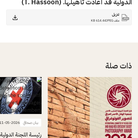
الدولية قد أعادت تأهيلها. (T. Hassoon)
تنزيل
ملف JPEG
614.44 KB
ذات صلة
بيان صحافي
11-05-2026
رئيسة اللجنة الدولية