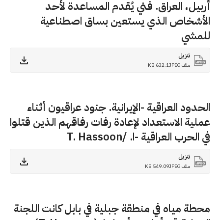
أربيل، العراق. فني يُقدم المساعدة لأحد
الأشخاص الذي يستعين بساق اصطناعية
للمشي
تنزيل
ملف JPEG
632.1 KB
الحدود العراقية -الإيرانية. جنود عراقيون أثناء
عملية الاستعداد لإعادة رفات رفاقهم الذين قتلوا
في الحرب العراقية -ا. /T. Hassoon
تنزيل
ملف JPEG
549.09 KB
محطة مياه في منطقة جبلية في بابل كانت اللجنة