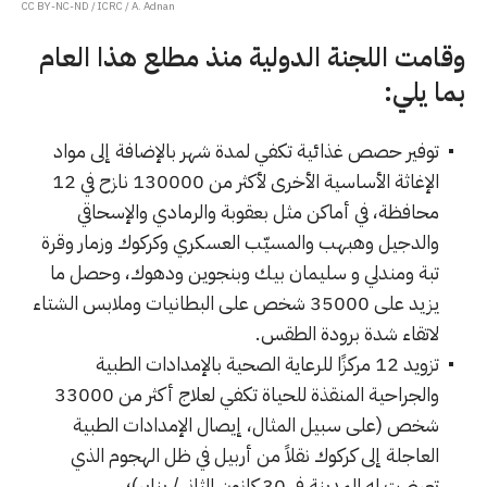
CC BY-NC-ND / ICRC / A. Adnan
وقامت اللجنة الدولية منذ مطلع هذا العام
بما يلي:
توفير حصص غذائية تكفي لمدة شهر بالإضافة إلى مواد
الإغاثة الأساسية الأخرى لأكثر من 130000 نازح في 12
محافظة، في أماكن مثل بعقوبة والرمادي والإسحاقي
والدجيل وهبهب والمسيّب العسكري وكركوك وزمار وقرة
تبة ومندلي و سليمان بيك وبنجوين ودهوك، وحصل ما
يزيد على 35000 شخص على البطانيات وملابس الشتاء
لاتقاء شدة برودة الطقس.
تزويد 12 مركزًا للرعاية الصحية بالإمدادات الطبية
والجراحية المنقذة للحياة تكفي لعلاج أكثر من 33000
شخص (على سبيل المثال، إيصال الإمدادات الطبية
العاجلة إلى كركوك نقلاً من أربيل في ظل الهجوم الذي
تعرضت له المدينة في 30 كانون الثاني/ يناير)؛