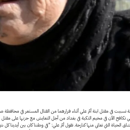
تسببت في مقتل ابنة أمّ علي أثناء فرارهما من القتال المستعر في محافظة صل
ي تكافح الآن في مخيم التكية في بغداد من أجل التعايش مع حزنها على مقتل اب
 الحياة التي تعاني منها كنازحة. تقول أمّ علي: "في وطننا كان بين أيدينا كل ش