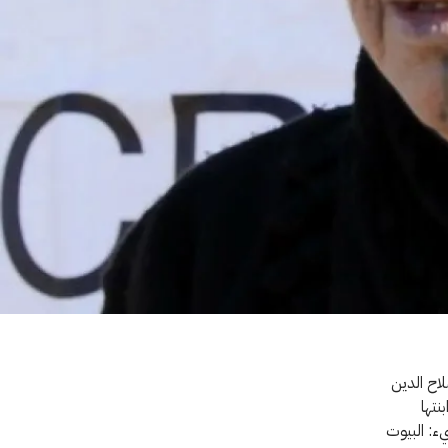
اح الدين
نتها
يء: البيوت