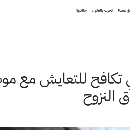
ق عملنا
الحرب والقانون
ساندونا
ي تكافح للتعايش مع موت
 النزوح