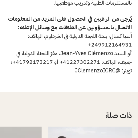
بالمستلزمات الطبية وتدريب موظفيها.
يُرجى من الراغبين في الحصول على المزيد من المعلومات
الاتصال بالمسؤولين عن العلاقات مع وسائل الإعلام:
اًسيا كمبال، بعثة اللجنة الدولية في الخرطوم، الهاتف:
249912164931+
أو السيد Jean-Yves Clémenzo، مقرّ اللجنة الدولية في
جنيف، الهاتف: 41227302271+ أو 41792173217+؛
تويتر: @JClemenzoICRC
ذات صلة