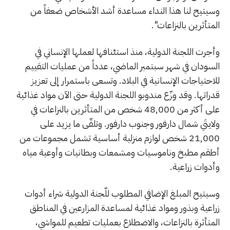
وسيتيح لنا هذا النداء مساعدة أشد الأشخاص ضعفاً من
المتأثرين بالنزاعات".
وأجرت اللجنة الدولية، منذ استئنافها لعملها الإنساني في
السودان في شهر سبتمبر الماضي، عدداً من عمليات التقييم
للاحتياجات الإنسانية في البلاد. وتسعى باستمرار إلى تعزيز
قدراتها. وقد وزّع مندوبو اللجنة الدولية حتى الآن مواد غذائية
على أكثر من 48,000 شخص من المتأثرين بالنزاعات في
ولايتَي شمال دارفور وجنوب دارفور. وتلقّى ما يزيد على
21,000 شخص لوازم منزلية أساسية تشمل مجموعات من
أطقم مطبخ وناموسيات ومشمعات وبطانيات وأوعية مياه
وأدوات زراعية.
وسيتيح المبلغ الإضافي المطلوب للّجنة الدولية شراء أدوات
زراعية وبذور ومواد غذائية لمساعدة المزارعين في المناطق
المتأثرة بالنزاعات، والاضطلاع بعمليات تطعيم للمواشي،