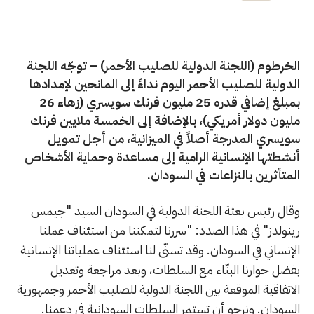
الخرطوم (اللجنة الدولية للصليب الأحمر) – توجّه اللجنة
الدولية للصليب الأحمر اليوم نداءً إلى المانحين لإمدادها
بمبلغ إضافي قدره 25 مليون فرنك سويسري (زهاء 26
مليون دولار أمريكي)، بالإضافة إلى الخمسة ملايين فرنك
سويسري المدرجة أصلاً في الميزانية، من أجل تمويل
أنشطتها الإنسانية الرامية إلى مساعدة وحماية الأشخاص
المتأثرين بالنزاعات في السودان.
وقال رئيس بعثة اللجنة الدولية في السودان السيد "جيمس
رينولدز" في هذا الصدد: "سررنا لتمكننا من استئناف عملنا
الإنساني في السودان. وقد تسنّى لنا استئناف عملياتنا الإنسانية
بفضل حوارنا البنّاء مع السلطات، وبعد مراجعة وتعديل
الاتفاقية الموقعة بين اللجنة الدولية للصليب الأحمر وجمهورية
السودان. ونرجو أن تستمر السلطات السودانية في دعمنا.