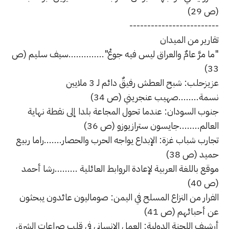
(ص 29)
-------------------------
تقارير من الميدان
"ما مرَّ عامٌ والعراق ليس فيه جوعْ"..............سيف سليم (ص
33)
عزيزحلب: شبح العطش رفيقٌ دائم لـ 3 ملايين
نسمة........صهيب عنجريني (ص 34)
جنوب السودان: عندما تحول المجاعة بلدا إلى نقطة نهاية
العالم........جايسون سترازيوزو (ص 36)
تجارب شباب غزة: الإبداع يواجه الحرب والحصار.......راما ربيع
حميد (ص 38)
موقع باللغة العربية لإعادة الروابط العائلية .........رشا أحمد
(ص 40)
الفرار من النزاع المسلح في اليمن: صوماليون عائدون يبحثون
عن أحبائهم (ص 41)
أرشيف اللجنة الدولية: العمل الإنساني في قلب صراعات الشرق