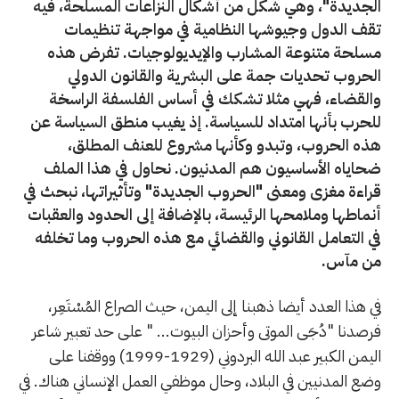
الجديدة"، وهي شكل من أشكال النزاعات المسلحة، فيه
تقف الدول وجيوشها النظامية في مواجهة تنظيمات
مسلحة متنوعة المشارب والإيديولوجيات. تفرض هذه
الحروب تحديات جمة على البشرية والقانون الدولي
والقضاء، فهي مثلا تشكك في أساس الفلسفة الراسخة
للحرب بأنها امتداد للسياسة. إذ يغيب منطق السياسة عن
هذه الحروب، وتبدو وكأنها مشروع للعنف المطلق،
ضحاياه الأساسيون هم المدنيون. نحاول في هذا الملف
قراءة مغزى ومعنى "الحروب الجديدة" وتأثيراتها، نبحث في
أنماطها وملامحها الرئيسة، بالإضافة إلى الحدود والعقبات
في التعامل القانوني والقضائي مع هذه الحروب وما تخلفه
من مآس.
في هذا العدد أيضا ذهبنا إلى اليمن، حيث الصراع المُسْتَعِر،
فرصدنا "دُجَى الموتى وأحزان البيوت... " على حد تعبير شاعر
اليمن الكبير عبد الله البردوني (1929-1999) ووقفنا على
وضع المدنيين في البلاد، وحال موظفي العمل الإنساني هناك. في