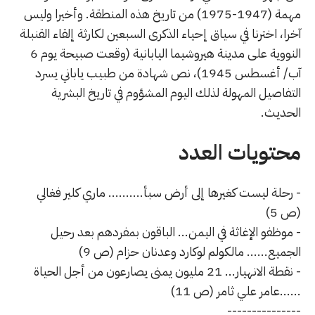
مهمة (1947-1975) من تاريخ هذه المنطقة. وأخيرا وليس
آخرا، اخترنا في سياق إحياء الذكرى السبعين لكارثة إلقاء القنبلة
النووية على مدينة هيروشيما اليابانية (وقعت صبيحة يوم 6
آب/ أغسطس 1945)، نص شهادة من طبيب ياباني يسرد
التفاصيل المهولة لذلك اليوم المشؤوم في تاريخ البشرية
الحديث.
محتويات العدد
- رحلة ليست كغيرها إلى أرض سبأ.......... ماري كلير فغالي
(ص 5)
- موظفو الإغاثة في اليمن... الباقون بمفردهم بعد رحيل
الجميع...... مالكولم لوكارد وعدنان حزام (ص 9)
- نقطة الانهيار... 21 مليون يمنى يصارعون من أجل الحياة
......عامر علي ثامر (ص 11)
---------------