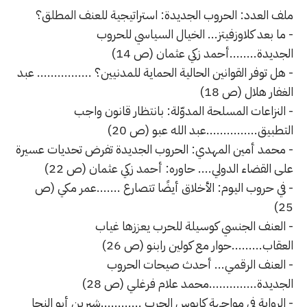
ملف العدد: الحروب الجديدة: استراتيجية للعنف المطلق؟
- ما بعد كلاوزفيتز... الخيال السياسي للحروب
الجديدة........أحمد زكي عثمان (ص 14)
- هل توفر القوانين الحالية الحماية للمدنيين؟ ................ عبد
الغفار هلال (ص 18)
- النزاعات المسلحة المدوّلة: بانتظار قانون واجب
التطبيق...............عبد الله عبو (ص 20)
- محمد أمين المهدي: الحروب الجديدة تفرض تحديات عسيرة
على القضاء الدولي.... حاوره: أحمد زكي عثمان (ص 22)
- في حروب اليوم: الأخلاق أيضًا تتصارع .......عمر مكي (ص
25)
- العنف الجنسي كوسيلة للحرب يعززها غياب
العقاب.........حوار مع كولين رابنو (ص 26)
- العنف الرقمي... أحدث صيحات الحروب
الجديدة..............محمد علام فرغلي (ص 28)
- الرواية في مواجهة كابوس الحرب ............شيرين أبو النجا