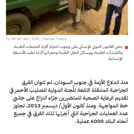
CC BY-NC-ND / ICRC / Yamila Castro
ينص القانون الدولي الإنساني على وجوب احترام أفراد الخدمات الطبية،
والمُنشآت الطبية، ووسائل النقل الطبية وحمياتها أثناء تنفيذ الأنشطة
الإنسانية.
منذ اندلاع الأزمة في جنوب السودان، لم تتوان الفرق
الجراحية المتنقلة التابعة للَّجنة الدولية للصليب الأحمر في
تقديم الرعاية الصحية للمتضررين جرّاء النزاع على جانبي
خط المواجهة. ومنذ كانون الأول/ ديسمبر 2013، تجاوز
عدد العمليات الجراحية التي أجرتها تلك الفرق في جميع
أنحاء البلاد 6000 عملية.