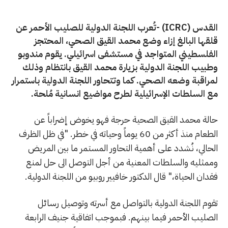
القدس (ICRC) -تُعرب اللجنة الدولية للصليب الأحمر عن
قلقها البالغ إزاء وضع محمد القيق الصحي، المحتجز
الفلسطيني المتواجد في مستشفى اسرائيلي. يقوم مندوبو
وطبيب اللجنة الدولية بزيارة محمد القيق بانتظام وذلك
لمراقبة وضعه الصحي. كما وتتحاور اللجنة الدولية باستمرار
مع السلطات الإسرائيلية لطرح مواضيع انسانية مُلحة.
حالة محمد القيق الصحية حرجة فهو يخوض إضراباً عن
الطعام منذ أكثر من 60 يوماً وحياته في خطر. "في ظل الظرف
الحالي، نُشدد على أهمية التحاور المستمر ما بين المريض
وممثليه والسلطات المعنية من أجل التوصل الى حل لمنع
فقدان الحياة،" قال الدكتور خافيير روبيو من اللجنة الدولية.
تقوم اللجنة الدولية بالتواصل مع أسرته وتوصيل رسائل
الصليب الأحمر فيما بينهم. فبموجب اتفاقية جنيف الرابعة