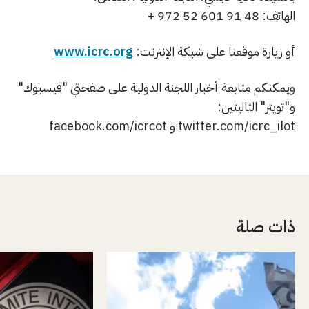
الھاتف: 48 91 601 52 972 +
أو زیارة موقعنا على شبكة الإنترنت:
www.icrc.org
ویمكنكم متابعة أخبار اللجنة الدولیة على صفحتي "فیسبوك"
و"تویتر" التالیتین:
twitter.com/icrc_ilot و facebook.com/icrcot
ذات صلة