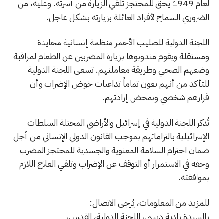
لعام 1949 يحق للمحتجز تلقي الزيارة من أسرته. وعليه، من
الضروري السماح لأفراد العائلة بزيارته بشكل عاجل.
اللجنة الدولية للصليب الأحمر منظمة إنسانية محايدة
ومستقلة ويقوم مندوبوها بزيارة المضربين عن الطعام لمراقبة
وضعهم الصحي وطريقة معاملتهم. تسعى اللجنة الدولية
للتأكد من أنهم يعون تماماً تداعيات خوض الإضراب وأن
قرارهم شخصي وبمحض إرادتهم.
تُذكر اللجنة الدولية في إسرائيل والأراضي المحتلة السلطات
الإسرائيلية بالتزاماتهم بموجب القانون الدولي الإنساني من أجل
ضمان احترام السلامة المعنوية والجسدية للمحتجز المضرب
وحقه في الاستمرار أو التوقف عن الإضراب وتلقي العلاج اللازم
بموافقته.
للمزید من المعلومات، یُرجى الاتصال:
بالسیدة نادیة دبسي، اللجنة الدولیة، القدس،