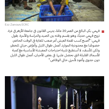
Ezz Zanoun/ICRC
فهمي بكر، البالغ من العمر 20 عامًا، يدرس القانون في جامعة الأزهر في غزة.
تزوج فهمي حديثًا، وهو يقسم وقته بين الصيد والدراسة والأسرة. يقول
فهمي: "أصبح كسب لقمة العيش أمر صعب للغاية في الوقت الحاضر،
خصوصًا مع محدودية الموارد. أعمل طوال الليل وأعرّض حياتي للخطر،
ولكن للأسف، لا أستطيع تلبية احتياجات المعيشة الأساسية مع كمية
الأسماك القليلة التي نحصل عليها. في بعض الأحيان، أعمل طوال الليل
دون جدوى وأعود لأسرتي خالي الوفاض."