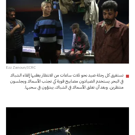
Ezz Zanoun/ICRC
تستغرق كل رحلة صيد نحو ثلاث ساعات من الانتظار يعقبها إلقاء الشباك
في البحر. يستخدم الصيادون مصابيح قوية كي تجذب الأسماك ويجلسون
منتظرين. وبعد أن تعلق الأسماك في الشباك، يبدؤون في سحبها.