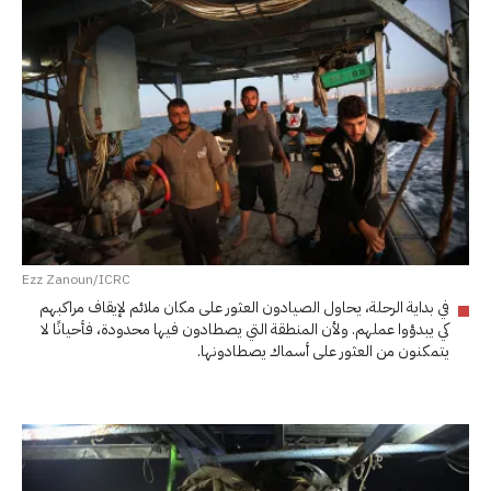
Ezz Zanoun/ICRC
في بداية الرحلة، يحاول الصيادون العثور على مكان ملائم لإيقاف مراكبهم
كي يبدؤوا عملهم. ولأن المنطقة التي يصطادون فيها محدودة، فأحيانًا لا
يتمكنون من العثور على أسماك يصطادونها.