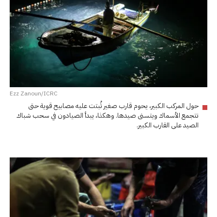
Ezz Zanoun/ICRC
حول المركب الكبير، يحوم قارب صغير ثُبتت عليه مصابيح قوية حتى
تتجمع الأسماك ويتسنى صيدها. وهكذا، يبدأ الصيادون في سحب شباك
الصيد على القارب الكبير.