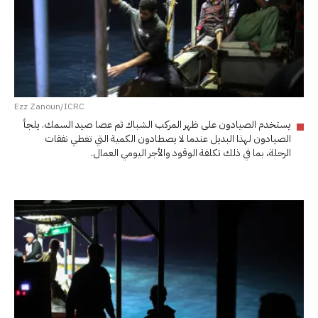
Ezz Zanoun/ICRC
يستخدم الصيادون على ظهر المركب الشباك ثم عصا صيد السمك. يلجأ
الصيادون لهذا البديل عندما لا يصطادون الكمية التي تغطي نفقات
الرحلة، بما في ذلك تكلفة الوقود والأجر اليومي العمال.