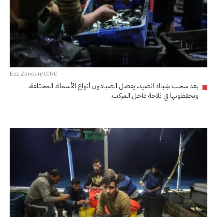
Ezz Zanoun/ICRC
بعد سحب شِباك الصيد، يفصل الصيادون أنواع الأسماك المختلفة،
ويحفظونها في ثلاجة داخل المركب.