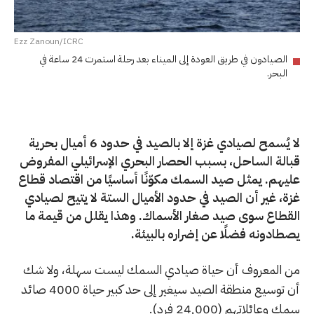
Ezz Zanoun/ICRC
الصيادون في طريق العودة إلى الميناء بعد رحلة استمرت 24 ساعة في
البحر.
لا يُسمح لصيادي غزة إلا بالصيد في حدود 6 أميال بحرية
قبالة الساحل، بسبب الحصار البحري الإسرائيلي المفروض
عليهم. يمثل صيد السمك مكوّنًا أساسيًا من اقتصاد قطاع
غزة، غير أن الصيد في حدود الأميال الستة لا يتيح لصيادي
القطاع سوى صيد صغار الأسماك. وهذا يقلل من قيمة ما
يصطادونه فضلًا عن إضراره بالبيئة.
من المعروف أن حياة صيادي السمك ليست سهلة، ولا شك
أن توسيع منطقة الصيد سيغير إلى حد كبير حياة 4000 صائد
سمك وعائلاتهم (24,000 فرد).