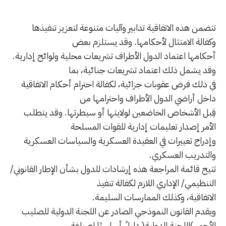
تتضمن هذه الاتفاقية تدابير وآليات متنوعة لتعزيز تنفيذها
وكفالة الامتثال لأحكامها. وقد يستلزم بعض
أحكامها اعتماد الدول الأطراف تشريعات محلية ولوائح إدارية.
وقد يشمل ذلك اعتماد تشريعات جنائية، بما
في ذلك فرض عقوبات جزائية، لكفالة احترام أحكام الاتفاقية
داخل أراضي الدول الأطراف واحترامها من
قِبل الأشخاص الخاضعين لولايتها أو سيطرتها. وقد يتطلب
الأمر إصدار تعليمات إدارية للقوات المسلحة
وإدراج تغييرات في العقيدة العسكرية والسياسات العسكرية
والتدريب العسكري.
تتيح قائمة المراجعة هذه إرشادات للدول بشأن الإطار القانوني/
التنظيمي/ الإداري اللازم لكفالة تنفيذ
الاتفاقية، وكذلك الممارسات السليمة.
ويقدم القانون النموذجي الصادر عن اللجنة الدولية للصليب
الأحمر )اللجنة الدولية( دليلً أساسيًا لصياغة