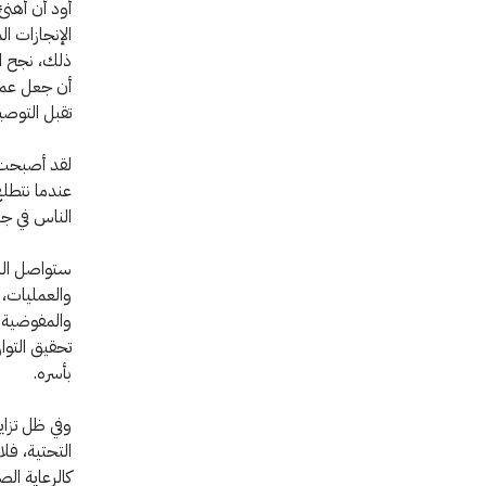
أود أن أهنئ
الإنجازات ا
ذلك، نجح ال
أن جعل عملية
تقبل التوصي
لقد أصبحت أ
عندما نتطلع
الناس في جم
ستواصل الل
والعمليات، 
والمفوضية ا
تحقيق التوا
بأسره.
وفي ظل تزايد
التحتية، فل
كالرعاية ال