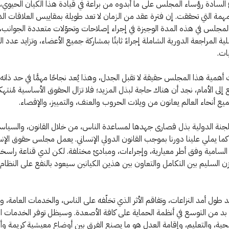
 السادة رؤساء المجلس على ما أبدوه من براعة في قيادة هذا الكيان الحيوي،
لمهمة التي تحققت. إن فترة عقد من الزمان لا تعد طويلة بمقاييس العلاقات ال
مجلس في هذه المدة الوجيزة في إجراء إصلاحات وتحوّلات متعددة الجوانب، ل
 المراجعة الدورية الشاملة إجراءً ثابتًا بمشاركة جميع الأعضاء، وتزايد عدد ال
ات.
همية هذا المجلس حقيقة لا تقبل الجدل، وهذا يُعد نجاحًا مهمًّا في حد ذاته
 إلى الأمام، نجد أن هناك حاجة لبذل المزيد؛ فلا تزال الحقوق الأساسية مُنتهكة
يع أنحاء العالم يعانون من ويلات الحروب والعنف، والتمييز، والإقصاء.
جنة الدولية بذل قصارى جهدها لمساعدة الناس، من خلال القانون، والسياس
كما يملي علينا دورنا بموجب القانون الدولي الإنساني. يعمل مجلس حقوق الإن
لسامية وفق أطر معيارية، وإجراءات، ومبادئ مختلفة. لكن لدي قناعة راسخة
زن السليم بين التكامل والتعاون بين هذين الكيانين سيعود بالنفع على النظام 
 طول أمد النزاعات، وتفاقم الأثر الذي تخلّفه على الناس، والخدمات العامة، وا
ا بد من التوسع في أنظمة الحماية على كافة الأصعدة. وسيظل توفر الخدمات ا
صحية، والتعليم، وإقامة العدل هو ما يصنع الفرق بين أوضاع معيشية كريمة و