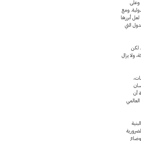
 وعلى
دولية. ومع
عل أبرزها
دول التي
. لكن
، ولا يزال
ات،
سان
 أن
العالمي
لبنية
لضرورية
أوضاع