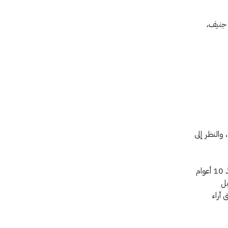
 جنيف،
، والنظر إلى
إنه ليسرّني أن أرى أن الفرضية السياسية الرئيسية التي قام عليها تأسيس هذا المجلس منذ 10 أعوام
ل
 آراء