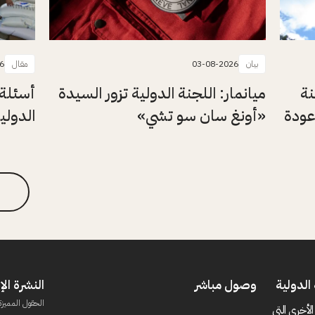
بيان
03-08-2026
مقال
6
نة
ميانمار: اللجنة الدولية تزور السيدة
أسئلة 
عودة
«أونغ سان سو تشي»
الدولي
الدولية
وصول مباشر
النشرة الإ
الحقول المميزة
الأخرى التي