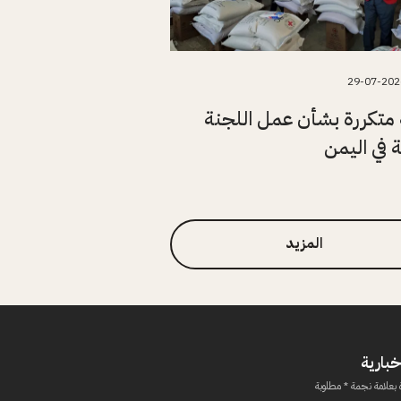
29-07-202
متكررة بشأن عمل اللجنة
ة في اليمن
المزيد
خبارية
 بعلامة نجمة * مطلوبة