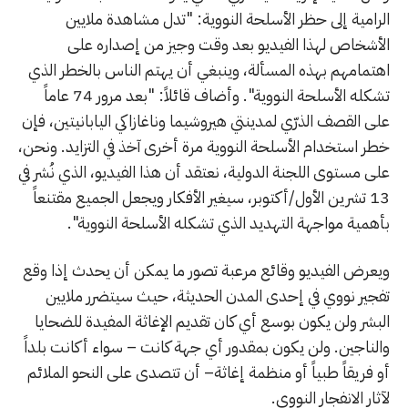
الرامية إلى حظر الأسلحة النووية: "تدل مشاهدة ملايين
الأشخاص لهذا الفيديو بعد وقت وجيز من إصداره على
اهتمامهم بهذه المسألة، وينبغي أن يهتم الناس بالخطر الذي
تشكله الأسلحة النووية". وأضاف قائلاً: "بعد مرور 74 عاماً
على القصف الذرّي لمدينتي هيروشيما وناغازاكي اليابانيتين، فإن
خطر استخدام الأسلحة النووية مرة أخرى آخذ في التزايد. ونحن،
على مستوى اللجنة الدولية، نعتقد أن هذا الفيديو، الذي نُشر في
13 تشرين الأول/أكتوبر، سيغير الأفكار ويجعل الجميع مقتنعاً
بأهمية مواجهة التهديد الذي تشكله الأسلحة النووية".
ويعرض الفيديو وقائع مرعبة تصور ما يمكن أن يحدث إذا وقع
تفجير نووي في إحدى المدن الحديثة، حيث سيتضرر ملايين
البشر ولن يكون بوسع أي كان تقديم الإغاثة المفيدة للضحايا
والناجين. ولن يكون بمقدور أي جهة كانت – سواء أكانت بلداً
أو فريقاً طبياً أو منظمة إغاثة– أن تتصدى على النحو الملائم
لآثار الانفجار النووي.