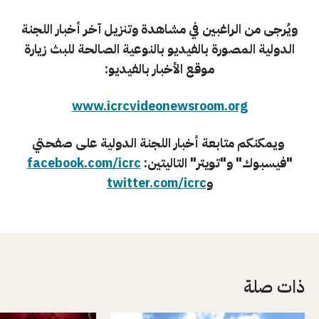
ويُرجى من الراغبين في مشاهدة وتنزيل آخر أخبار اللجنة
الدولية المصورة بالفيديو بالنوعية الصالحة للبث زيارة
موقع الأخبار بالفيديو:
www.icrcvideonewsroom.org
ويمكنكم متابعة أخبار اللجنة الدولية على صفحتي
"فیسبوك" و"تویتر" التاليتين:
facebook.com/icrc
و
twitter.com/icrc
ذات صلة