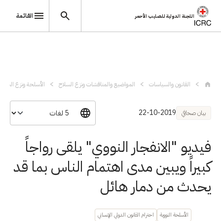
القائمة
اللجنة الدولية للصليب الأحمر
تجاوز إلى المحتوى الرئيسي
القانون والسياسات
المواضيع والمناقشات ونزع السلاح
الأسلحة ونزع السلاح
22-10-2019
بيان صحافي
فيديو "الانفجار النووي" يلقى رواجاً
كبيراً ويبين مدى اهتمام الناس بما قد
يحدث من دمار هائل
الأسلحة النووية
احترام القانون الدولي الإنساني