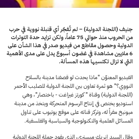
جنيف (اللجنة الدولية) – لم تُفجّر أي قنبلة نووية في حرب
من الحروب منذ حوالي 75 عاماً، ولكن تزايد حدة التوترات
الدولية وحصول مقاطع من فيديو صدر في هذا الشأن على
6 ملايين مشاهدة في غضون أسبوع يدل على مدى الأهمية
التي لا تزال تكتسيها هذه المسألة.
الفيديو المعنوّن "ماذا يحدث لو قصفنا مدينة بالسلاح
النووي؟" هو ثمرة تعاون بين اللجنة الدولية للصليب الأحمر
(اللجنة الدولية) وقناة " كورتز غيزاغت - باختصار"، وهي
استوديو يختص في إنتاج الرسوم المتحركة ويتخذ من مدينة
ميونيخ مقراً له، وتركز قناته على موقع يوتيوب على تناول
المسائل العلمية والتكنولوجية والسياسية والفلسفية.
وقال السيد إنريك ميستري، الذي يقود حملة اللجنة الدولية