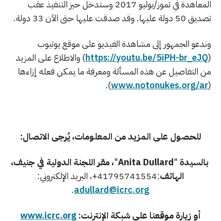
المعاهدة في تموز/يوليو 2017 وستدخل حيز التنفيذ عقب
تصديق 50 دولة عليها. وقد صدقت عليها حتى الآن 33 دولة.
وندعو الجمهور إلى مشاهدة الفيديو على موقع يوتيوب
(
https://youtu.be/5iPH-br_eJQ
) والاطلاع على المزيد
من التفاصيل عن هذه المسألة ومعرفة ما يمكن فعله إزاءها
).
www.notonukes.org/ar
(
للحصول على المزيد من المعلومات، يُرجى الاتصال:
بالسيدة
"
Anita Dullard
"
، مقر اللجنة الدولية في جنيف،
الهاتف
:41795741554+، البريد الإلكتروني:
.
adullard@icrc.org
أو زيارة موقعنا على شبكة الإنترنت:
www.icrc.org