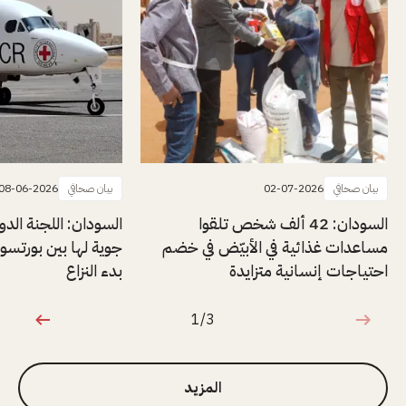
بيان صحافي
02-07-2026
بيان صحافي
08-06-2026
السودان: 42 ألف شخص تلقوا
السودان: اللجنة الدول
مساعدات غذائية في الأبيّض في خضم
جوية لها بين بورتسو
احتياجات إنسانية متزايدة
بدء النزاع
1/3
1 من 3
المزيد