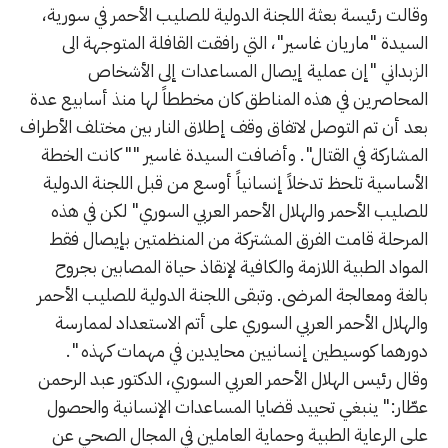
وقالت رئيسة بعثة اللجنة الدولية للصليب الأحمر في سورية،
السيدة "ماريان غاسير"، التي رافقت القافلة المتوجهة الى
الزبداني "إن عملية إيصال المساعدات إلى الأشخاص
المحاصرين في هذه المناطق كان مخططاً لها منذ أسابيع عدة
بعد أن تم التوصل لاتفاق وقف إطلاق النار بين مختلف الأطراف
المشاركة في القتال". وأضافت السيدة غاسير "" كانت الخطة
الأساسية تلحظ تدخلاً إنسانياً أوسع من قبل اللجنة الدولية
للصليب الأحمر والهلال الأحمر العربي السوري" لكن في هذه
المرحلة قامت الفرق المشتركة من المنظمتين بإيصال فقط
المواد الطبية اللازمة والكافية لإنقاذ حياة المصابين بجروح
بالغة ومعالجة المرضى. وتبقى اللجنة الدولية للصليب الأحمر
والهلال الأحمر العربي السوري على أتم الاستعداد لممارسة
دورهما كوسيطين إنسانيين محايدين في مهمات كهذه ".
وقال رئيس الهلال الأحمر العربي السوري، الدكتور عبد الرحمن
عطّار:" ينبغي تحييد قضايا المساعدات الإنسانية والحصول
على الرعاية الطبية وحماية العاملين في المجال الصحي عن