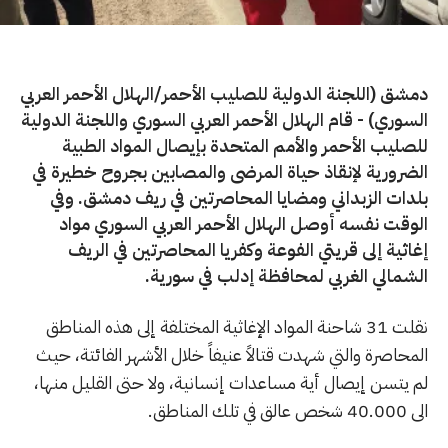
دمشق (اللجنة الدولية للصليب الأحمر/الهلال الأحمر العربي
السوري) - قام الهلال الأحمر العربي السوري واللجنة الدولية
للصليب الأحمر والأمم المتحدة بإيصال المواد الطبية
الضرورية لإنقاذ حياة المرضى والمصابين بجروح خطيرة في
بلدات الزبداني ومضايا المحاصرتين في ريف دمشق. وفي
الوقت نفسه أوصل الهلال الأحمر العربي السوري مواد
إغاثية إلى قريتي الفوعة وكفريا المحاصرتين في الريف
الشمالي الغربي لمحافظة إدلب في سورية.
نقلت 31 شاحنة المواد الإغاثية المختلفة إلى هذه المناطق
المحاصرة والتي شهدت قتالاً عنيفاً خلال الأشهر الفائتة، حيث
لم يتسن إيصال أية مساعدات إنسانية، ولا حتى القليل منها،
الى 40.000 شخص عالق في تلك المناطق.