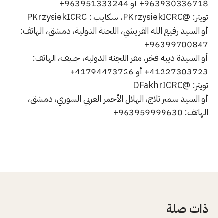
963930336718+ أو 963951333244+
تويتر: @PKrzysiekICRC، سكايب : PKrzysiekICRC
أو السيد رفيع الله القريشي، اللجنة الدولية، دمشق، الهاتف:
96399700847+
أو السيدة ديبة فخر، مقر اللجنة الدولية، جنيف، الهاتف:
41227303723+ أو 41794473726+
تويتر: @DFakhrICRC
أو السيد سمير تلاج، الهلال الأحمر العربي السوري، دمشق،
الهاتف: 963959999630+
ذات صلة