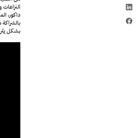
النزاعات 
داكور، الم
بالشراكة م
بشكل يثري