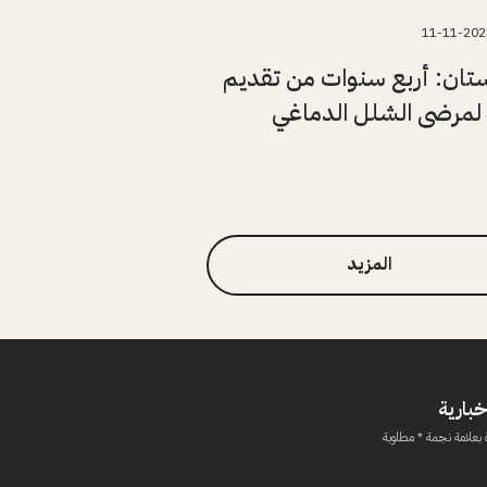
11-11-202
تان: أربع سنوات من تقديم
لمرضى الشلل الدماغي
المزيد
خبارية
 بعلامة نجمة * مطلوبة