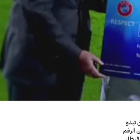
 تبدو
ى الرغم
في ظل