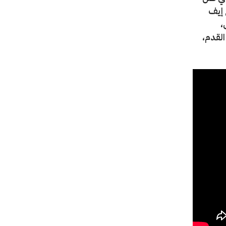
 إيف
،
القدم،