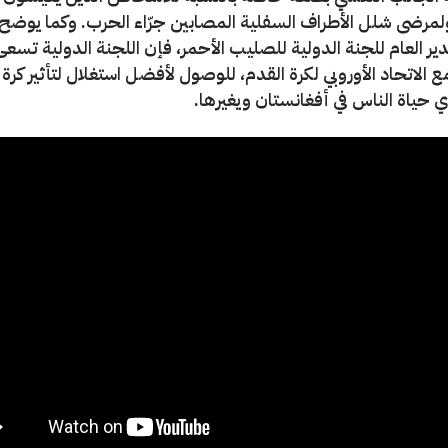
ولمرضى شلل الأطراف السفلية المصابين جرّاء الحرب. وكما يوضح
دير العام للجنة الدولية للصليب الأحمر، فإن اللجنة الدولية تسعى
ع الاتحاد الأوروبي لكرة القدم، للوصول لأفضل استغلال لتأثير كرة 
 حياة الناس في أفغانستان ويغيرها.