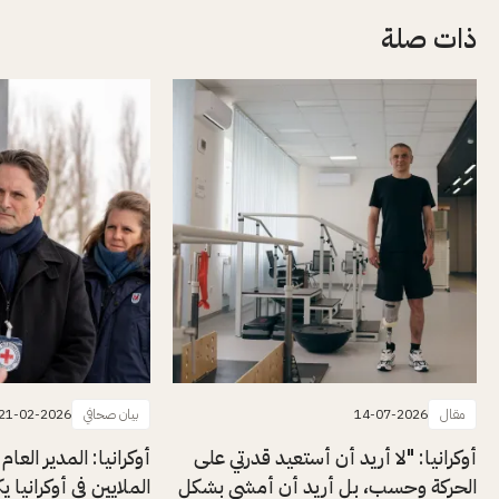
ذات صلة
مقال
14-07-2026
بيان صحافي
21-02-2026
أوكرانيا: "لا أريد أن أستعيد قدرتي على
أوكرانيا: المدير العام 
الحركة وحسب، بل أريد أن أمشي بشكل
الملايين في أوكرانيا ي