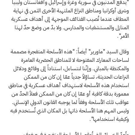
"يدفع المدنيون في سورية وغزة وإسرائيل وأفغانستان وليبيا
وشرق أوكرانيا ومناطق النزاع الملتهبة الأخرى الثمن في نهاية
المطاف عندما تُصيب القذائف الموجهة إلى أهداف عسكرية
المنازل والمستشفيات والمدارس. ولا بدّ من وضع حدّ لهذا
الأمر".
وقال السيد "ماورير" أيضاً: "هذه الأسلحة المتفجرة مصممة
لساحات المعارك المفتوحة لا للمناطق الحضرية العامرة
والمكتظة بالمباني. وإنّنا لنتساءل، استناداً إلى وقائع ودلائل
النزاعات الحديثة، تساؤلاً جدياً عمّا إن كان من الممكن
استخدام هذه الأسلحة لاستهداف أهداف عسكرية في مناطق
معمورة بدقة كافية أو عمّا إن كان من الممكن فعلاً الحدّ من
عواقب تلك الأسلحة وفقاً لما يوجبه القانون الدولي الإنساني.
وليس المهم هنا الأسلحة ذاتها بل المكان الذي تُستخدم فيه
وكيفية استخدامها".
وتُعدّ الخسائر التي تُوقعها الأسلحة المتفجرة في صفوف