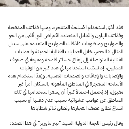
فقد أدّى استخدام الأسلحة المتفجرة، ومنها قذائف المدفعية
وقذائف الهاون والقنابل المتعددة الأغراض التي تُلقى من الجو
والصواريخ ومنظومات قاذفات الصواريخ المتعددة على سبيل
المثال لا الحصر، خلال العمليات القتالية الحديثة والعمليات
القتالية المتواصلة إلى إيقاع خسائر فادحة ومفزعة في صفوف
المدنيين، إذ تسبّب استخدامها في عدد كبير من الوفيات
والإصابات والإعاقات والصدمات النفسية. ويُعدّ استخدام هذه
الأسلحة المتفجرة في المناطق المأهولة بالسكان أمراً غير
مقبول، إذ يُحتمل احتمالاً كبيراً أن يسفر استخدامها في تلك
المناطق عن عواقب عشوائية بسبب عدم دقتها أو بسبب
اتساع نطاق عصف انفجارها ونطاق تناثر شظاياها.
وقال رئيس اللجنة الدولية السيد "بيتر ماورير" في هذا الصدد: