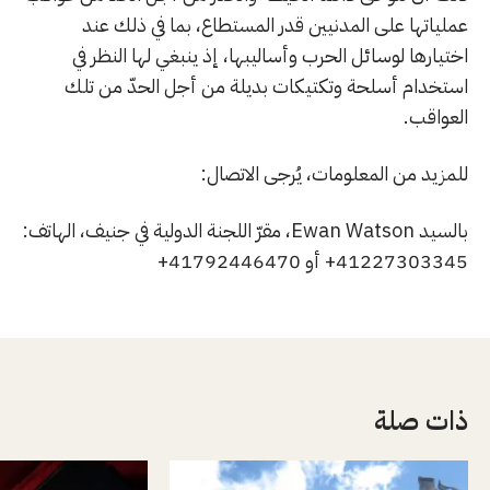
عملياتها على المدنيين قدر المستطاع، بما في ذلك عند
اختيارها لوسائل الحرب وأساليبها، إذ ينبغي لها النظر في
استخدام أسلحة وتكتيكات بديلة من أجل الحدّ من تلك
العواقب.
للمزيد من المعلومات، يُرجى الاتصال:
بالسيد Ewan Watson، مقرّ اللجنة الدولية في جنيف، الهاتف:
41227303345+ أو 41792446470+
ذات صلة