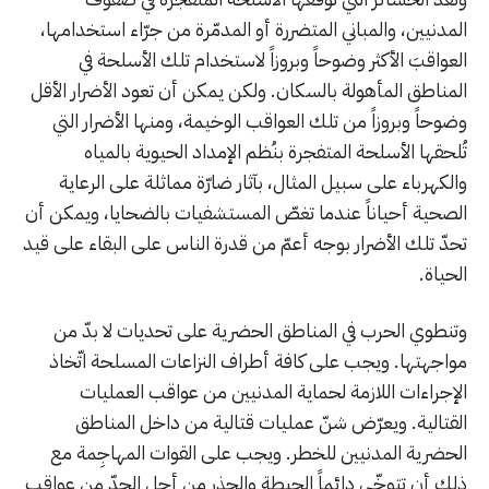
المدنيين، والمباني المتضررة أو المدمّرة من جرّاء استخدامها،
العواقبَ الأكثر وضوحاً وبروزاً لاستخدام تلك الأسلحة في
المناطق المأهولة بالسكان. ولكن يمكن أن تعود الأضرار الأقل
وضوحاً وبروزاً من تلك العواقب الوخيمة، ومنها الأضرار التي
تُلحقها الأسلحة المتفجرة بنُظم الإمداد الحيوية بالمياه
والكهرباء على سبيل المثال، بآثار ضارّة مماثلة على الرعاية
الصحية أحياناً عندما تغصّ المستشفيات بالضحايا، ويمكن أن
تحدّ تلك الأضرار بوجه أعمّ من قدرة الناس على البقاء على قيد
الحياة.
وتنطوي الحرب في المناطق الحضرية على تحديات لا بدّ من
مواجهتها. ويجب على كافة أطراف النزاعات المسلحة اتّخاذ
الإجراءات اللازمة لحماية المدنيين من عواقب العمليات
القتالية. ويعرّض شنّ عمليات قتالية من داخل المناطق
الحضرية المدنيين للخطر. ويجب على القوات المهاجِمة مع
ذلك أن تتوخّى دائماً الحيطة والحذر من أجل الحدّ من عواقب