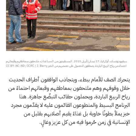
سيفيرودونتسك، أوكرانيا، 17 نيسان/أبريل 2015. المستفيدون من المساعدات، ملتحفون بمعاطفهم وقبعاتهم
احتماءً من رياح الربيع الباردة، يصطفون للحصول على حصصهم من الخبز.CC BY-NC-ND / ICRC / J. Barry
يتحرك الصف للأمام ببطء، ويتجاذب الواقفون أطراف الحديث
خلال وقوفهم وهم ملتحفون بمعاطفهم وقبعاتهم احتماءً من
رياح الربيع الباردة، ويحملون حقائب التبضّع جاهزة. هذا
البرنامج البسيط والمتطوعون القائمون عليه لا يقدّمون مجرد
خبز يملأ بطونًا خاوية بل غذاءً يقيم أصلابهم بقليل من
الإنسانية في زمن حُرموا فيه من كل عزيز وغالٍ.