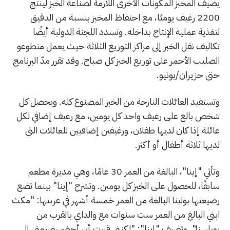
يضيف المخبز المكونات الأخرى اللازمة لصناعة الخبز لينتج
2200 رغيف يوميًا، مع احتفاظ المخبز بنسبة من الدقيق
لتغذية عملية الإنتاج بداخله. وتسدد اللجنة الدولية أيضًا
تكاليف نقل الخبز إلى مراكز التوزيع الثلاثة حيث يعمل متطوعو
الصليب الأحمر على توزيع الخبز كل صباح. وقد تقرر مدّ البرنامج
حتى حزيران/يونيو.
وتستفيد العائلات النازحة من الخبز المصنوع كله. ويحصل كل
شخص بالغ على رغيف واحد كل يومين، مع رغيف إضافي لكل
عائلة إذا كان لديها طفلان، ورغيفين إضافيين للعائلات التي
لديها ثلاثة أطفال أو أكثر.
وتأتي "إينا"، البالغة من العمر 30 عامًا، وهي مديرة مطعم
سابقًا، للحصول على الخبز كل يومين. وتشرح "إينا" بينما تضع
رضيعتها بولينا البالغة من العمر خمسة أشهر في عربتها: "مكث
ابني البالغ من العمر ست سنوات مع والداي بالقرب من
بوباسنا". وتضيف "إينا": "لكنني قررت أن أحضر رضيعتي إلى