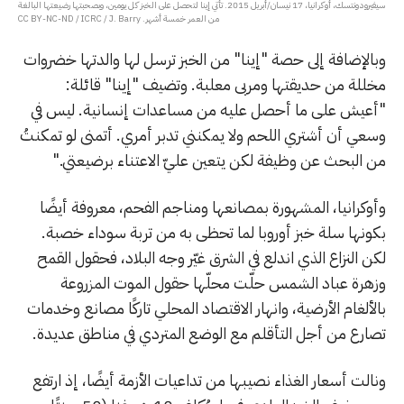
سيفيرودونتسك، أوكرانيا، 17 نيسان/أبريل 2015. تأتي إينا لتحصل على الخبز كل يومين، وبصحبتها رضيعتها البالغة
من العمر خمسة أشهر. CC BY-NC-ND / ICRC / J. Barry
وبالإضافة إلى حصة "إينا" من الخبز ترسل لها والدتها خضروات
مخللة من حديقتها ومربى معلبة. وتضيف "إينا" قائلة:
"أعيش على ما أحصل عليه من مساعدات إنسانية. ليس في
وسعي أن أشتري اللحم ولا يمكنني تدبر أمري. أتمنى لو تمكنتُ
من البحث عن وظيفة لكن يتعين عليّ الاعتناء برضيعتي."
وأوكرانيا، المشهورة بمصانعها ومناجم الفحم، معروفة أيضًا
بكونها سلة خبز أوروبا لما تحظى به من تربة سوداء خصبة.
لكن النزاع الذي اندلع في الشرق غيّر وجه البلاد، فحقول القمح
وزهرة عباد الشمس حلّت محلّها حقول الموت المزروعة
بالألغام الأرضية، وانهار الاقتصاد المحلي تاركًا مصانع وخدمات
تصارع من أجل التأقلم مع الوضع المتردي في مناطق عديدة.
ونالت أسعار الغذاء نصيبها من تداعيات الأزمة أيضًا، إذ ارتفع