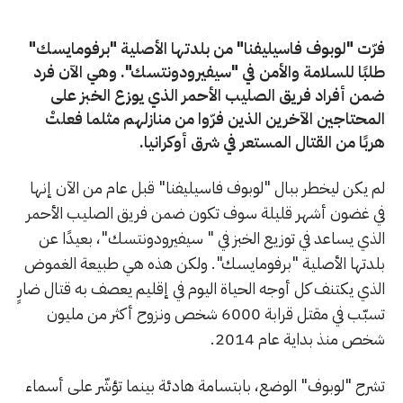
فرّت "لوبوف فاسيليفنا" من بلدتها الأصلية "برفومايسك"
طلبًا للسلامة والأمن في "سيفيرودونتسك". وهي الآن فرد
ضمن أفراد فريق الصليب الأحمر الذي يوزع الخبز على
المحتاجين الآخرين الذين فرّوا من منازلهم مثلما فعلتْ
هربًا من القتال المستعر في شرق أوكرانيا.
لم يكن ليخطر ببال "لوبوف فاسيليفنا" قبل عام من الآن إنها
في غضون أشهر قليلة سوف تكون ضمن فريق الصليب الأحمر
الذي يساعد في توزيع الخبز في " سيفيرودونتسك"، بعيدًا عن
بلدتها الأصلية "برفومايسك". ولكن هذه هي طبيعة الغموض
الذي يكتنف كل أوجه الحياة اليوم في إقليم يعصف به قتال ضارٍ
تسبّب في مقتل قرابة 6000 شخص ونزوح أكثر من مليون
شخص منذ بداية عام 2014.
تشرح "لوبوف" الوضع، بابتسامة هادئة بينما تؤشّر على أسماء