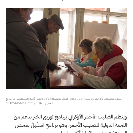
سيفيرودونتسك، أوكرانيا، 17 نيسان/أبريل 2015. لوبوف ومتطوعة أخرى تراجعان قائمة المستفيدين من توزيع
الخبز. CC BY-NC-ND / ICRC / J. Barry
وينظم الصليب الأحمر الأوكراني برنامج توزيع الخبز بدعم من
اللجنة الدولية للصليب الأحمر، وهو برنامج استُهلّ بمحض