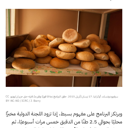
سيفيرودونتسك، أوكرانيا، 17 نيسان/أبريل 2015. حقق البرنامج نجاحًا فوريًا وتقرر مدّ فترته حتى حزيران/يونيو. CC
BY-NC-ND / ICRC / J. Barry
ويرتكز البرنامج على مفهوم بسيط، إذا تزود اللجنة الدولية مخبزًا
محليًا بحوالي 2.5 طنًا من الدقيق خمس مرات أسبوعيًا، ثم