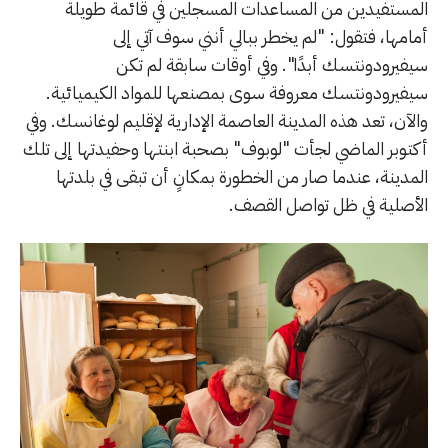
المستفيدين من المساعدات المسجلين في قائمة طويلة
أمامها، فتقول: "لم يخطر ببالي أنني سوف آتي إلى
سيفيرودونتسك أبدًا". وفي أوقات سابقة لم تكن
سيفيرودونتسك معروفة سوى بمصنعها للمواد الكيميائية.
والآن، تعد هذه المدينة العاصمة الإدارية لإقليم لوغانسك. وفي
أكتوبر الماضي لجأت "لوبوف" بصحبة ابنتها وحفيدتها إلى تلك
المدينة، عندما صار من الخطورة بمكانٍ أن تبقى في بلدتها
الأصلية في ظل تواصل القصف.