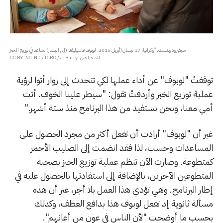
سيفيرودونتسك، أوكرانيا، 17 نيسان/أبريل 2015. لوبوف فاسيليفنا (إلى اليسار) تساعد في توزيع الخبز
للمحتاجين. CC BY-NC-ND / ICRC / J. Barry
توقفتْ "لوبوف" عن أداء عملها لكي تتحدث إلى زوار أتوا لرؤية
عملية توزيع الخبز وأردفتْ تقول: "سيطر علينا الخوف. أتت
أمي معنا، ونحن نستفيد من هذا البرنامج منذ ستة أشهر."
غير أن "لوبوف" أرادت أن تفعل أكثر من مجرد الحصول على
المساعدات وحسب، لذا فقد انضمت إلى الصليب الأحمر
كمتطوعة. وصارت الآن تنظم عملية توزيع الخبز بصحبة
المتطوعين الآخرين، بالإضافة إلى استفادتها بالحصول عليه في
إطار البرنامج. وهي تؤدي هذا العمل بلا أجر، غير أن هذه
مسألة ثانوية إذ تفعل لوبوف هذا بدافع العطف، وكذلك
بحسب ما أوضحت "لأن الناس في عون من أعانهم".