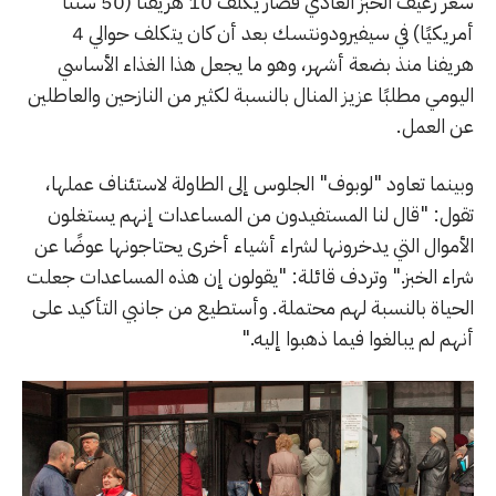
سعر رغيف الخبز العادي فصار يُكلف 10 هريفنا (50 سنتًا
أمريكيًا) في سيفيرودونتسك بعد أن كان يتكلف حوالي 4
هريفنا منذ بضعة أشهر، وهو ما يجعل هذا الغذاء الأساسي
اليومي مطلبًا عزيز المنال بالنسبة لكثير من النازحين والعاطلين
عن العمل.
وبينما تعاود "لوبوف" الجلوس إلى الطاولة لاستئناف عملها،
تقول: "قال لنا المستفيدون من المساعدات إنهم يستغلون
الأموال التي يدخرونها لشراء أشياء أخرى يحتاجونها عوضًا عن
شراء الخبز." وتردف قائلة: "يقولون إن هذه المساعدات جعلت
الحياة بالنسبة لهم محتملة. وأستطيع من جانبي التأكيد على
أنهم لم يبالغوا فيما ذهبوا إليه."