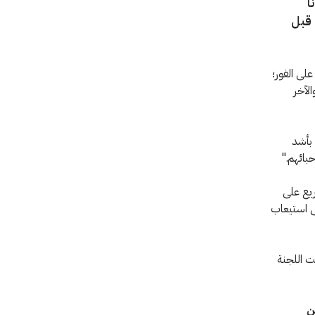
ا
 قبل
على الفور؛
الآخر
 بأشد
حبائهم."
ريع على
لى استيعاب
ت اللجنة
ن