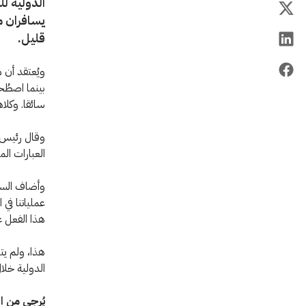
الدولية لل
يسافران م
قليل.
ويُعتقد أن 
بينما اصطُح
سائقا. وكلا
وقال رئيس ب
العبارات الم
وأضاف السيد
عملياتنا في
هذا الفعل غ
هذا، ولم يت
الدولية خلال
يُرجى من ا