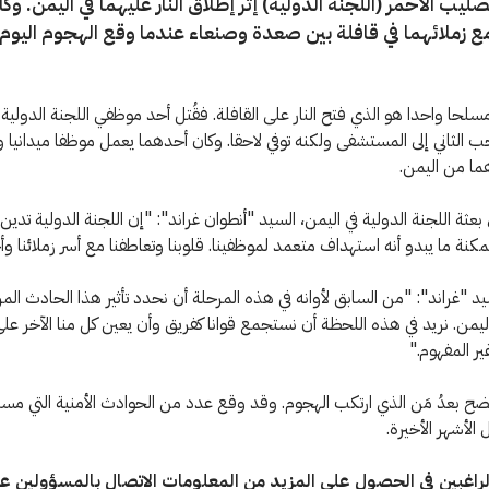
صليب الأحمر (اللجنة الدولية) إثر إطلاق النار عليهما في اليمن. وكان
ع زملائهما في قافلة بين صعدة وصنعاء عندما وقع الهجوم اليوم
مسلحا واحدا هو الذي فتح النار على القافلة. فقُتل أحد موظفي اللجنة الدولية 
ب الثاني إلى المستشفى ولكنه توفي لاحقا. وكان أحدهما يعمل موظفا ميدانيا و
هما من اليمن.
عثة اللجنة الدولية في اليمن، السيد "أنطوان غراند": "إن اللجنة الدولية تدين
مكنة ما يبدو أنه استهداف متعمد لموظفينا. قلوبنا وتعاطفنا مع أسر زملائنا وأ
 "غراند": "من السابق لأوانه في هذه المرحلة أن نحدد تأثير هذا الحادث الم
 اليمن. نريد في هذه اللحظة أن نستجمع قوانا كفريق وأن يعين كل منا الآخر ع
ير المفهوم."
ضح بعدُ مَن الذي ارتكب الهجوم. وقد وقع عدد من الحوادث الأمنية التي مس
 الأشهر الأخيرة.
لراغبين في الحصول على المزيد من المعلومات الاتصال بالمسؤولين ع