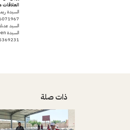
العلاقات م
6071967
السيد عدنان حز
5369231
ذات صلة