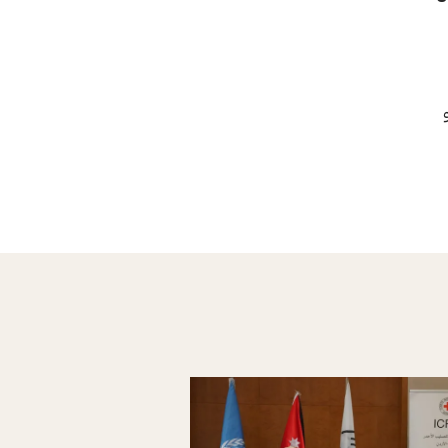
: 0041227302478، أو