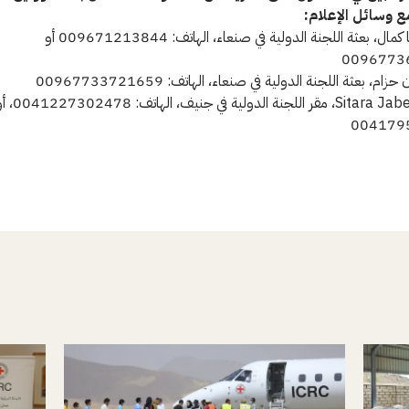
ع وسائل الإعلام:
السيدة ريما كمال، بعثة اللجنة الدولية في صنعاء، الهاتف: 009671213844 أو
0096773
ام، بعثة اللجنة الدولية في صنعاء، الهاتف: 00967733721659
السيدة Sitara Jabeen، مقر اللجنة الدولية في جنيف، الهاتف
004179