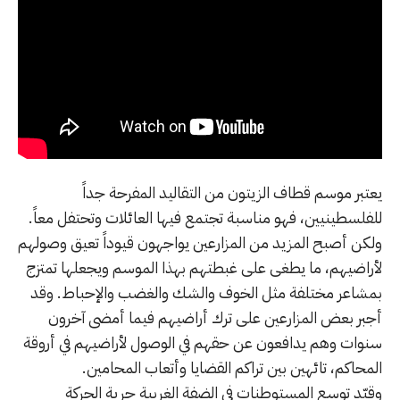
يعتبر موسم قطاف الزيتون من التقاليد المفرحة جداً
للفلسطينيين، فهو مناسبة تجتمع فيها العائلات وتحتفل معاً.
ولكن أصبح المزيد من المزارعين يواجهون قيوداً تعيق وصولهم
لأراضيهم، ما يطغى على غبطتهم بهذا الموسم ويجعلها تمتزج
بمشاعر مختلفة مثل الخوف والشك والغضب والإحباط. وقد
أجبر بعض المزارعين على ترك أراضيهم فيما أمضى آخرون
سنوات وهم يدافعون عن حقهم في الوصول لأراضيهم في أروقة
المحاكم، تائهين بين تراكم القضايا وأتعاب المحامين.
وقيّد توسع المستوطنات في الضفة الغربية حرية الحركة