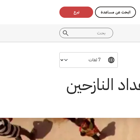
البحث عن مساعدة
تبرع
اد النازحين