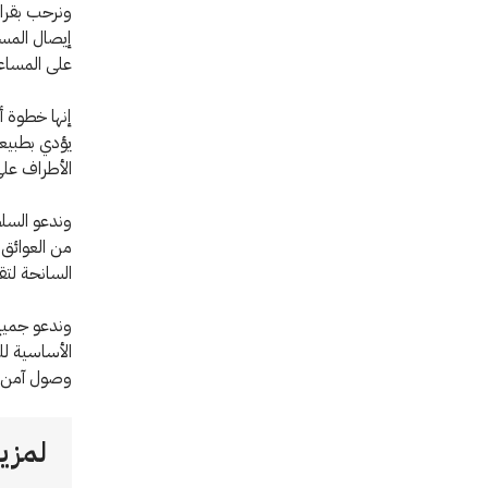
ونرحب بقرار
إيصال المسا
على المساعد
إنها خطوة أو
يؤدي بطبيعة
الأطراف على
وندعو السلط
من العوائق 
السانحة لتق
وندعو جميع ا
الأساسية لل
وصول آمن و
لمزيد