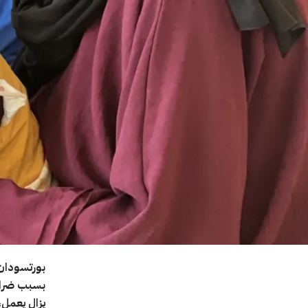
بورتسودان 
بسبب ضراو
يزال يعمل،