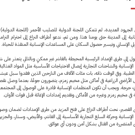
الجهود العديدة، لم تتمكن اللجنة الدولية للصليب الأحمر (اللجنة الدولية
سانية إلى المدينة حتى يومنا هذا. ومن ثم،
ندعو أطراف النزاع إلى احترام التزا
ولي الإنساني وتيسير حصول السكان على المساعدات الإنسانية المنقذة للحياة.
صول إلي طرق الإمداد الرئيسية المحيطة بالفاشر غير ممكنٍ وبالتالي يتعذر على 
لإنسانية والشاحنات التجارية إيصال الاحتياجات الأساسية مثل المواد الغذائية
لطبية.
وفي الوقت ذاته، بات مئات الآلاف من النازحين الذين فقدوا سبل عيش
 الأراضي الزراعية في أماكن مثل مخيم زمزم، يتضورون جوعًا، بعدما وصل نقص
ٍ حرجة.
ويجب أن تكون المنظمات الإنسانية قادرة على الوصول إلى المجتمع
ي مخيم زمزم وغيره من الأماكن وتقديم إمدادات الإغاثة قبل فوات الأوان.
 القصير، نحث أطراف النزاع على فتح المزيد من طرق الإمدادات لضمان وص
لإنسانية وحركة السلع التجارية الأساسية إلى الفاشر، والأبيض، وسنار، والجزير
 المتضررة من القتال بشكل آمن ودون أي عوائق.