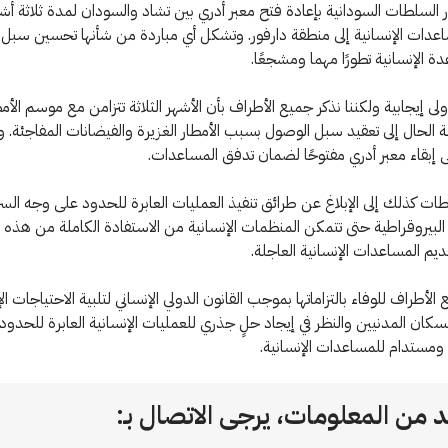
 السلطات السودانية بإعادة فتح معبر أدري بين تشاد والسودان لمدة ثلاثة أشه
عدات الإنسانية إلى منطقة دارفور.
وتشكل أي مباردة من شأنها تحسين سبل
ة الإنسانية تطورًا مهما ومشجعًا.
لى إيجابية ولكننا نذكر جميع الأطراف بأن الأشهر الثلاثة تتزامن مع موسم الأمط
 الحال إلى تعقيد سبل الوصول بسبب الأمطار الغزيرة والفيضانات المفاجئة.
 إبقاء معبر أدري مفتوحًا لضمان تدفق المساعدات.
ات كذلك إلى الإبلاغ عن طرائق تنفيذ العمليات العابرة للحدود على وجه الس
البيروقراطية حتى تتمكن المنظمات الإنسانية من الاستفادة الكاملة من هذه 
ديم المساعدات الإنسانية العاجلة.
لأطراف للوفاء بالتزاماتها بموجب القانون الدولي الإنساني لتلبية الاحتياجات ال
سكان المدنيين والنظر في إيجاد حلٍ جذري للعمليات الإنسانية العابرة للحدو
مستدام للمساعدات الإنسانية.
 من المعلومات، يرجى الاتصال بـ: