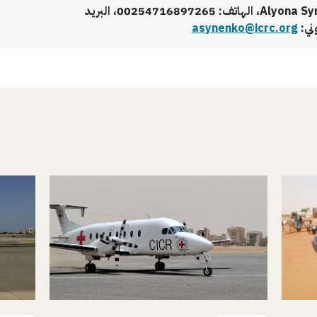
Alyona Synenko، الهاتف: 00254716897265، البريد
وني:
asynenko@icrc.org