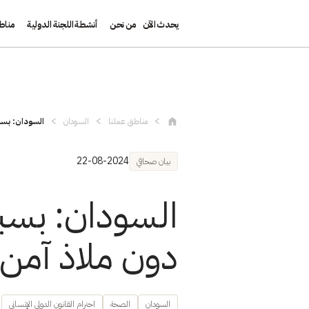
يحدث الآن
من نحن
أنشطة اللجنة الدولية
مناط
تجاوز إلى المحتوى الرئيسي
مناطق عملنا
السودان
السودان: بسبب
22-08-2024
بيان صحافي
السودان: بسبب
دون ملاذ آمن 
السودان
الصحة
احترام القانون الدولي الإنساني