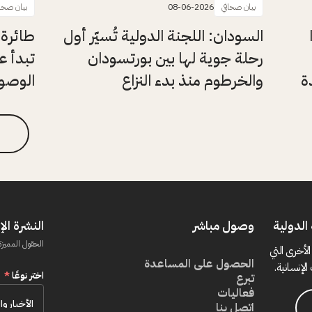
بيان صحافي
08-06-2026
بيان صحا
السودان: اللجنة الدولية تُسيّر أول
طائرة 
رحلة جوية لها بين بورتسودان
تبدأ ع
ة
والخرطوم منذ بدء النزاع
الوصول
الدولية
وصول مباشر
النشرة الإ
الحقول المميزة
الأخرى التي
الحصول على المساعدة
الإنسانية.
اختر نوعًا
*
تبرع
فعاليات
اتصل بنا