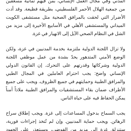
المدني وفي مجال العمل الإنساني، بمن فيهم ثمانية مسعفين
من جمعية الهلال الأحمر الفلسطيني، بطريقة فظيعة. وقد أدت
الأضرار التي لحقت بالمرافق الصحية مثل مستشفى الكويت
الميداني والمستشفى الأهلي في الأسابيع الأخيرة إلى مزيد من
الشل في النظام الصحي الآيل إلى الانهيار في غزة.
ولا تزال اللجنة الدولية ملتزمة بخدمة المدنيين في غزة، ولكن
الوضع الأمني المتدهور يحدّ بشدة من عمل موظفي اللجنة
الدولية وشركائها وقدرتهم على التحرك. إن القانون الدولي
الإنساني واضح: يجب احترام العاملين في المجال الطبي
والمرافق الطبية وحمايتهم في جميع الظروف. ويجب على جميع
الأطراف ضمان بقاء المستشفيات والمرافق الطبية ملاذاً آمناً
يمكن الحفاظ فيه على حياة الناس.
يجب السماح بدخول المساعدات إلى غزة. ويجب إطلاق سراح
الرهائن. ويجب حماية المدنيين. وإن لم تُتخذ إجراءات فورية،
ستنزلق غزة إلى مزيد من الفوضى، وسيتعذر على الجهود