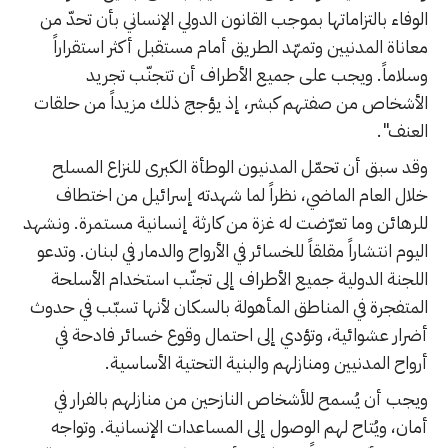
الوفاء بالتزاماتها بموجب القانون الدولي الإنساني بأن تحدّ من
معاناة المدنيين وتمهّد الطريق أمام مستقبل أكثر استقراراً
وسلاماً. ويجب على جميع الأطراف أن تتجنّب تجريد
الأشخاص من صفتهم كبشر، إذ يؤجج ذلك مزيداً من حلقات
العنف".
وقد سبق أن تحمّل المدنيون الوطأة الكبرى للنزاع المسلح
خلال العام الماضي، نظراً لما شهدته إسرائيل من اختطاف
للرهائن وما تعرّضت له غزة من كارثة إنسانية مستمرة. ونشهد
اليوم انتشاراً مقلقاً للخسائر في الأرواح والدمار في لبنان. وتدعو
اللجنة الدولية جميع الأطراف إلى تجنّب استخدام الأسلحة
المتفجرة في المناطق المأهولة بالسكان لأنها تسبّب في حدوث
أضرار عشوائية، وتؤدي إلى احتمال وقوع خسائر فادحة في
أرواح المدنيين ومنازلهم والبنية التحتية الأساسية.
ويجب أن يُسمح للأشخاص النازحين من منازلهم بالفرار في
أمان، ويُتاح لهم الوصول إلى المساعدات الإنسانية. وتواجه