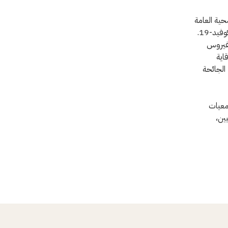
حية العامة
والاحتياجات الإنسانية للعديد من المجتمعات في جميع أنحاء العالم المتضررة من جائحة كوفيد-19.
لفيروس
اية
الجائحة
جمعيات
ين،