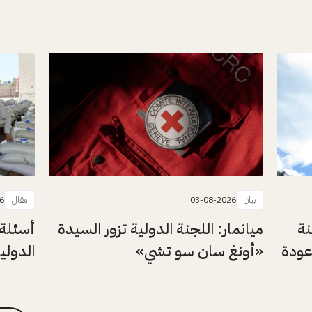
بيان
03-08-2026
مقال
6
نة
ميانمار: اللجنة الدولية تزور السيدة
أسئلة 
عودة
«أونغ سان سو تشي»
الدولي