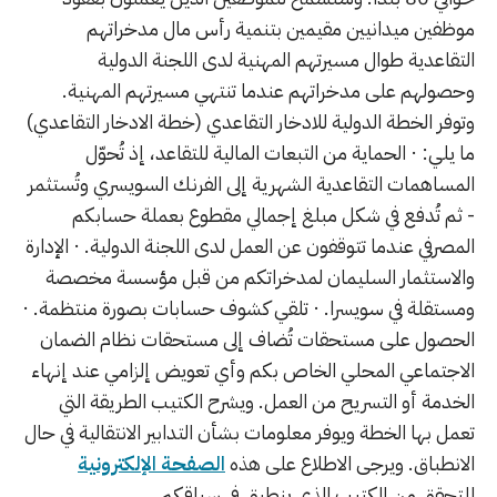
موظفين ميدانيين مقيمين بتنمية رأس مال مدخراتهم
التقاعدية طوال مسيرتهم المهنية لدى اللجنة الدولية
وحصولهم على مدخراتهم عندما تنتهي مسيرتهم المهنية.
وتوفر الخطة الدولية للادخار التقاعدي (خطة الادخار التقاعدي)
ما يلي: · الحماية من التبعات المالية للتقاعد، إذ تُحوّل
المساهمات التقاعدية الشهرية إلى الفرنك السويسري وتُستثمر
- ثم تُدفع في شكل مبلغ إجمالي مقطوع بعملة حسابكم
المصرفي عندما تتوقفون عن العمل لدى اللجنة الدولية. · الإدارة
والاستثمار السليمان لمدخراتكم من قبل مؤسسة مخصصة
ومستقلة في سويسرا. · تلقي كشوف حسابات بصورة منتظمة. ·
الحصول على مستحقات تُضاف إلى مستحقات نظام الضمان
الاجتماعي المحلي الخاص بكم وأي تعويض إلزامي عند إنهاء
الخدمة أو التسريح من العمل. ويشرح الكتيب الطريقة التي
تعمل بها الخطة ويوفر معلومات بشأن التدابير الانتقالية في حال
الانطباق. ويرجى الاطلاع على هذه
الصفحة الإلكترونية
للتحقق من الكتيب الذي ينطبق في سياقكم.