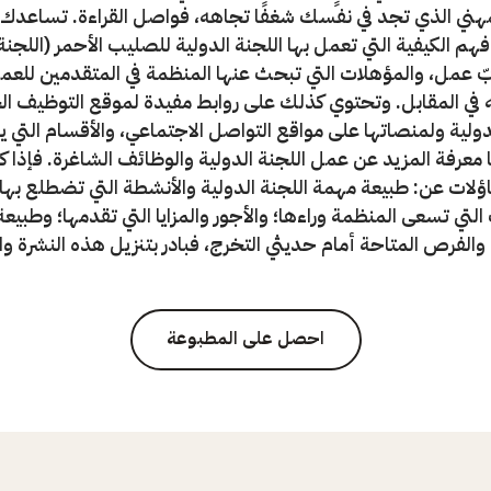
مهني الذي تجد في نفسك شغفًا تجاهه، فواصل القراءة. تساعدك
فهم الكيفية التي تعمل بها اللجنة الدولية للصليب الأحمر (اللجنة 
ّ عمل، والمؤهلات التي تبحث عنها المنظمة في المتقدمين للعمل
 في المقابل. وتحتوي كذلك على روابط مفيدة لموقع التوظيف ا
لدولية ولمنصاتها على مواقع التواصل الاجتماعي، والأقسام التي 
 معرفة المزيد عن عمل اللجنة الدولية والوظائف الشاغرة. فإذا ك
لات عن: طبيعة مهمة اللجنة الدولية والأنشطة التي تضطلع بها؛
التي تسعى المنظمة وراءها؛ والأجور والمزايا التي تقدمها؛ وطبيع
والفرص المتاحة أمام حديثي التخرج، فبادر بتنزيل هذه النشرة 
احصل على المطبوعة