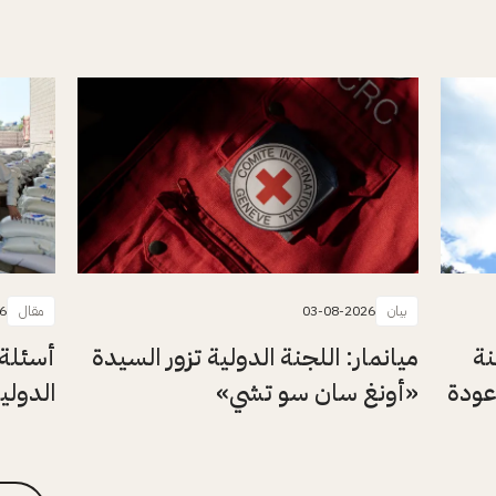
بيان
03-08-2026
مقال
6
نة
ميانمار: اللجنة الدولية تزور السيدة
أسئلة 
عودة
«أونغ سان سو تشي»
الدولي