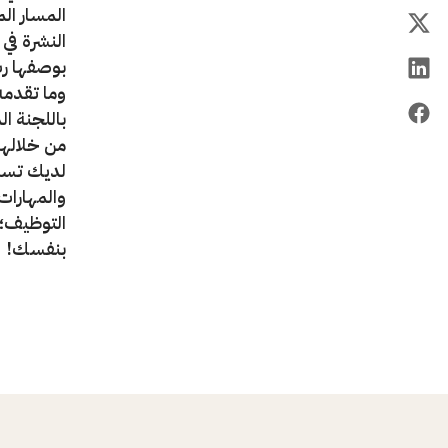
المسار ال
النشرة في 
بوصفها رب
وما تقدمه
باللجنة ا
من خلالها
لديك تساؤ
والمهارات 
التوظيف؛ 
بنفسك!