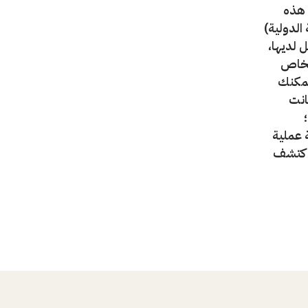
 هذه
الدولية)
 لديها،
لخاص
يمكنك
انت
ة عملية
واكتشف